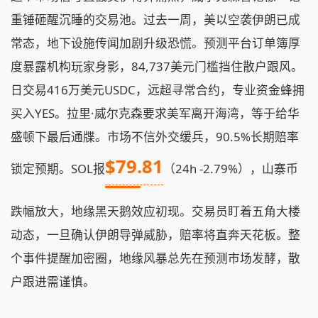
重锤砸醒沉睡的交易池。过去一周，美以空袭伊朗已成
常态，地下设施传闻加剧升级恐慌。预测平台订单簿厚
度暴露机构玩家身影，84,737美元门槛挡住散户跟风。
日交易416万美元USDC，远超寻常合约，专业资金蜂拥
买入YES。拉里·威尔克森要求美军离开海湾，等于给华
盛顿下最后通牒。市场不信外交缓兵，90.5%长期赔率
$79.81
锁定预期。SOL报
（24h -2.79%），山寨币
跌幅放大，地缘黑天鹅效应初现。交易员盯着五角大楼
动态，一旦确认伊朗导弹威胁，赔率将直奔天花板。整
个事件提醒加密圈，地缘风暴总先在预测市场发酵，散
户跟进需谨慎。