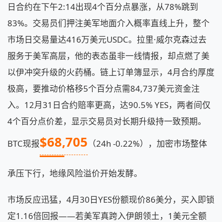
日合约在下午2:14出现4个百分点暴涨，从78%跳到
83%。交易员们押注美军地面介入概率直线上升，整个
市场日交易量达416万美元USDC。拉里·威尔克森过去
服务于美军高层，他的表态虽非一线情报，却点燃了美
以伊冲突升级的火药桶。链上订单簿显示，4月合约厚度
极高，要推动价格移5个百分点需84,737美元资金注
入。12月31日合约赔率更高，达90.5% YES，两者间仅
4个百分点价差，显示交易员对长期升级持一致预期。
$68,705
BTC现报
（24h -0.22%），加密市场整体
承压下行，地缘风险溢价开始发酵。
市场反应迅猛，4月30日YES份额现价86美分，买入即锁
定1.16倍回报——若美军真跨入伊朗领土，1美元全额