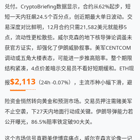
兑付。CryptoBriefing数据显示，合约从62%起步，短
短一天内狂飙24.5个百分点，创近期最大单日波动。交
易深度对比鲜明，12月合约只需21,582美元就能移5
点，流动性更松散些。威尔克森的地下核导弹论调虽未
获官方证实，却强化了伊朗威胁叙事。美军CENTCOM
调动或五角大楼表态，可能进一步推高赔率。整个期限
结构紧凑，4点价差暗示交易员不看好短期缓和。ETH现
$2,113
报
（24h -0.07%），主流币种小幅下滑，避
险资金悄然转向黄金和预测市场。交易员押注需赌美军
不止空袭，下27天内地面行动成关键。伊朗导弹能力若
公开曝光，86.5%赔率铁定破90大关。
这个市场信号直戳美伊博弈痛点，威尔克森言论像一记