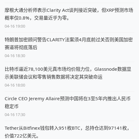
摩根大通分析师表示Clarity Act谈判接近突破，但XRP预测市场
概率仅0.8%，交易量近乎为零。
04-16 19:00
特朗普加密顾问警告CLARITY法案须4月底前过关否则美国加密
赛道将彻底落后
04-16 18:30
比特币逼近78,100美元真市场均价阻力位，Glassnode数据显
示美联储会议和零售销售数据将决定其突破命运
04-16 18:00
Circle CEO Jeremy Allaire预测中国将在3至5年内推出人民币
稳定币
04-16 17:30
Tether从Bitfinex钱包转入951枚BTC，总持仓达到97141枚，
价值722亿美元。