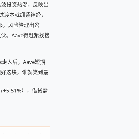
元。这波投资热潮，反映出
V4过渡本就绷紧神经，
在那，风险管理出岔
。Aave得赶紧找接
s走人后，Aave短期
握好这块，谁就笑到最
h +5.51%），借贷需