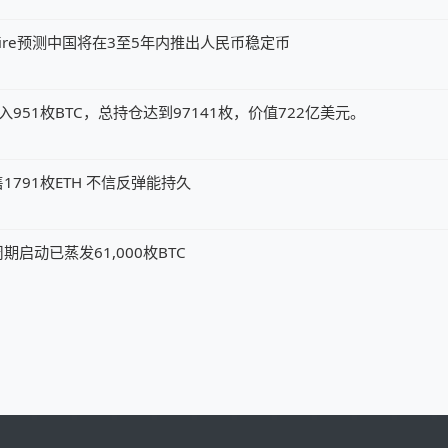
my Allaire预测中国将在3至5年内推出人民币稳定币
x钱包转入951枚BTC，总持仓达到97141枚，价值722亿美元。
791枚ETH 不信反弹能持久
启动已蒸发61,000枚BTC