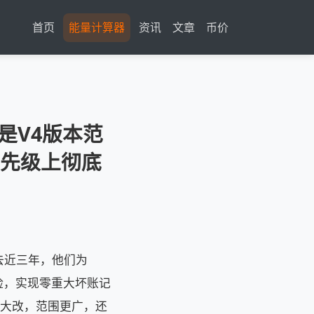
首页
能量计算器
资讯
文章
币价
因是V4版本范
先级上彻底
过去近三年，他们为
风险，实现零重大坏账记
架构大改，范围更广，还