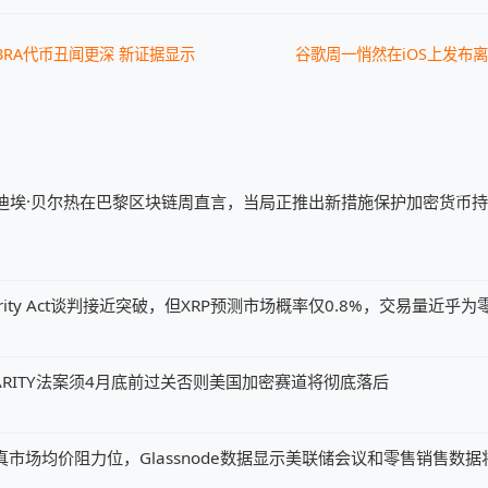
LIBRA代币丑闻更深 新证据显示
谷歌周一悄然在iOS上发布离线
迪埃·贝尔热在巴黎区块链周直言，当局正推出新措施保护加密货币
ity Act谈判接近突破，但XRP预测市场概率仅0.8%，交易量近乎为
ARITY法案须4月底前过关否则美国加密赛道将彻底落后
元真市场均价阻力位，Glassnode数据显示美联储会议和零售销售数