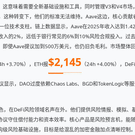
。这意味着需要全新基础设施和工具，同时管理V3和V4市场
s强调，这种转变下，他们的标准无法维持。Aave这边，核心贡献
后一位技术支柱。链上数据显示，Aave在2025年收入达到1.42
收入的2%，远低于银行常见的6%到10%风险合规投入。过去三年
即使Aave提议加到500万美元，也仍旧负毛利。市场整体回
$2,145
4h +3.70%），ETH报
（24h +4.00%），D
显示，DAO过度依赖Chaos Labs、BGD和TokenLogi
不是小角色，在DeFi风险领域名声在外。他们提供风险情报、模拟
协议守住偿付能力和资本效率。核心产品是风险预言机，能
构级风险基础设施，目标是给混乱的加密金融加点清晰控制。2