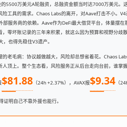
res领投的5500万美元A轮融资，总融资金额当时达7000万美
风险工具的需求。Chaos Labs的离开，对Aave打击不小。
外部服务商的依赖。Aave作为DeFi最大借贷平台，体量摆
看，零坏账记录的三年来积累，就这么因为预算和视野分歧散伙
大，也得先稳住V3遗产。
理的老毛病：协议越做越大，风险却总想省着花。Chaos Lab
新人顶上。整个生态看，风险服务正从后台走向台前，谁掌
$81.88
$9.34
报
（24h +2.37%），AVAX报
（24
e得证明自己不靠外援也能行。