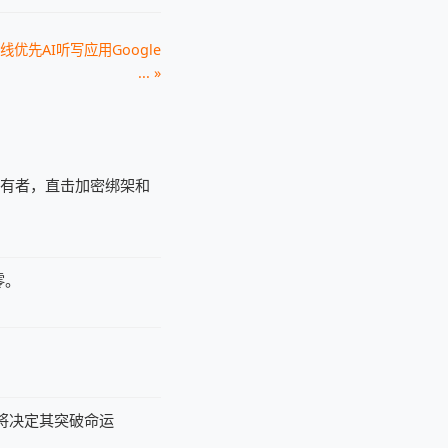
优先AI听写应用Google
... »
持有者，直击加密绑架和
零。
据将决定其突破命运