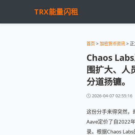
TRX能量闪租
首页
>
加密货币资讯
> 正
Chaos L
围扩大、人
分道扬镳。
2026-04-07 02:55:16
这份分手来得突然，却
Aave定价了自20
录。根据Chaos L