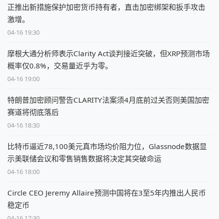
正推出新措施保护加密货币持有者，直击加密绑架和扳手攻击
激增。
04-16 19:30
摩根大通分析师表示Clarity Act谈判接近突破，但XRP预测市场
概率仅0.8%，交易量近乎为零。
04-16 19:00
特朗普加密顾问警告CLARITY法案须4月底前过关否则美国加密
赛道将彻底落后
04-16 18:30
比特币逼近78,100美元真市场均价阻力位，Glassnode数据显
示美联储会议和零售销售数据将决定其突破命运
04-16 18:00
Circle CEO Jeremy Allaire预测中国将在3至5年内推出人民币
稳定币
04-16 17:30