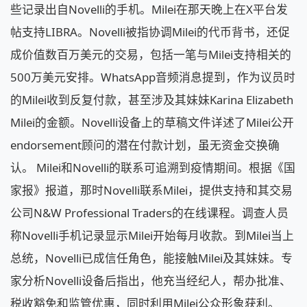
些记录出自Novelli的手机。Milei在那天晚上在X平台发
帖支持LIBRA。Novelli被指协调Milei的代币背书，还促
成价值数百万美元的交易，包括一笔与Milei支持相关的
500万美元安排。WhatsApp音频消息提到，作为议员时
的Milei收到反复付款，甚至涉及其妹妹Karina Elizabeth
Milei的金额。Novelli设备上的草稿文件详述了Milei公开
endorsement顾问的潜在付款计划，虽无资金交换确
认。 Milei和Novelli的联系可追溯到疫情期间。根据《国
家报》报道，那时Novelli联系Milei，提供支持和其交易
公司N&W Professional Traders的在线课程。调查人员
称Novelli手机记录显示Milei开始每月收款。到Milei当上
总统，Novelli已成信任角色，能接触Milei及其妹妹。专
家分析Novelli设备后指出，他充当经纪人，帮办批准、
税收豁免和监管优惠，同时利用Milei公众形象获利。