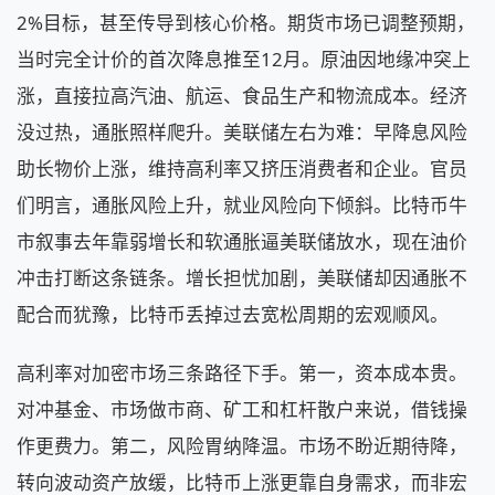
2%目标，甚至传导到核心价格。期货市场已调整预期，
当时完全计价的首次降息推至12月。原油因地缘冲突上
涨，直接拉高汽油、航运、食品生产和物流成本。经济
没过热，通胀照样爬升。美联储左右为难：早降息风险
助长物价上涨，维持高利率又挤压消费者和企业。官员
们明言，通胀风险上升，就业风险向下倾斜。比特币牛
市叙事去年靠弱增长和软通胀逼美联储放水，现在油价
冲击打断这条链条。增长担忧加剧，美联储却因通胀不
配合而犹豫，比特币丢掉过去宽松周期的宏观顺风。
高利率对加密市场三条路径下手。第一，资本成本贵。
对冲基金、市场做市商、矿工和杠杆散户来说，借钱操
作更费力。第二，风险胃纳降温。市场不盼近期待降，
转向波动资产放缓，比特币上涨更靠自身需求，而非宏