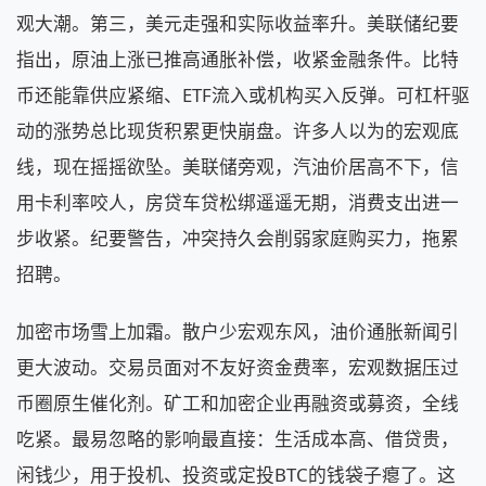
观大潮。第三，美元走强和实际收益率升。美联储纪要
指出，原油上涨已推高通胀补偿，收紧金融条件。比特
币还能靠供应紧缩、ETF流入或机构买入反弹。可杠杆驱
动的涨势总比现货积累更快崩盘。许多人以为的宏观底
线，现在摇摇欲坠。美联储旁观，汽油价居高不下，信
用卡利率咬人，房贷车贷松绑遥遥无期，消费支出进一
步收紧。纪要警告，冲突持久会削弱家庭购买力，拖累
招聘。
加密市场雪上加霜。散户少宏观东风，油价通胀新闻引
更大波动。交易员面对不友好资金费率，宏观数据压过
币圈原生催化剂。矿工和加密企业再融资或募资，全线
吃紧。最易忽略的影响最直接：生活成本高、借贷贵，
闲钱少，用于投机、投资或定投BTC的钱袋子瘪了。这