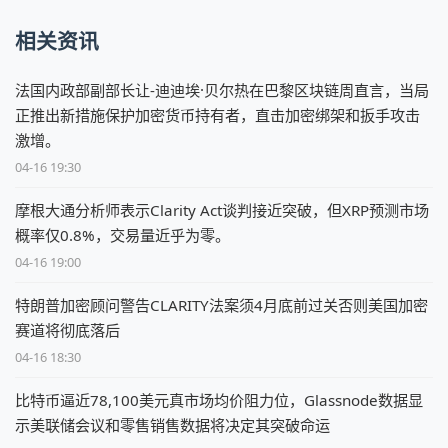
相关资讯
法国内政部副部长让-迪迪埃·贝尔热在巴黎区块链周直言，当局
正推出新措施保护加密货币持有者，直击加密绑架和扳手攻击
激增。
04-16 19:30
摩根大通分析师表示Clarity Act谈判接近突破，但XRP预测市场
概率仅0.8%，交易量近乎为零。
04-16 19:00
特朗普加密顾问警告CLARITY法案须4月底前过关否则美国加密
赛道将彻底落后
04-16 18:30
比特币逼近78,100美元真市场均价阻力位，Glassnode数据显
示美联储会议和零售销售数据将决定其突破命运