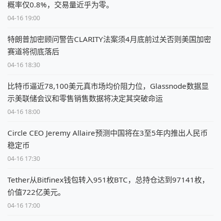
概率仅0.8%，交易量近乎为零。
04-16 19:00
特朗普加密顾问警告CLARITY法案须4月底前过关否则美国加密
赛道将彻底落后
04-16 18:30
比特币逼近78,100美元真市场均价阻力位，Glassnode数据显
示美联储会议和零售销售数据将决定其突破命运
04-16 18:00
Circle CEO Jeremy Allaire预测中国将在3至5年内推出人民币
稳定币
04-16 17:30
Tether从Bitfinex钱包转入951枚BTC，总持仓达到97141枚，
价值722亿美元。
04-16 17:00