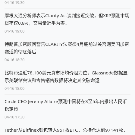
04-16 19:30
摩根大通分析师表示Clarity Act谈判接近突破，但XRP预测市场
概率仅0.8%，交易量近乎为零。
04-16 19:00
特朗普加密顾问警告CLARITY法案须4月底前过关否则美国加密
赛道将彻底落后
04-16 18:30
比特币逼近78,100美元真市场均价阻力位，Glassnode数据显
示美联储会议和零售销售数据将决定其突破命运
04-16 18:00
Circle CEO Jeremy Allaire预测中国将在3至5年内推出人民币
稳定币
04-16 17:30
Tether从Bitfinex钱包转入951枚BTC，总持仓达到97141枚，