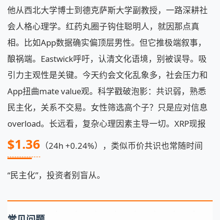
他从西北大学博士到德克萨斯大学副教授，一路深耕社
会人格心理学。红药丸圈子钩住聪明人，就因那点真
相。比如App数据确实偏顶层男性。但它推极端叙事，
酿祸端。Eastwick呼吁，认清文化语境，别被误导。吸
引力主观性是关键。今天约会文化乱象多，社会压力和
App扭曲mate value观。科学戳破泡影：共识弱，熟悉
民主化，关系不交易。女性筛选高个子？只是应对信息
overload。长远看，复杂心理因素主导一切。XRP现报
$1.36
（24h +0.24%），类似币价共识也常随时间
“民主化”，投资者别盲从。
常见问题