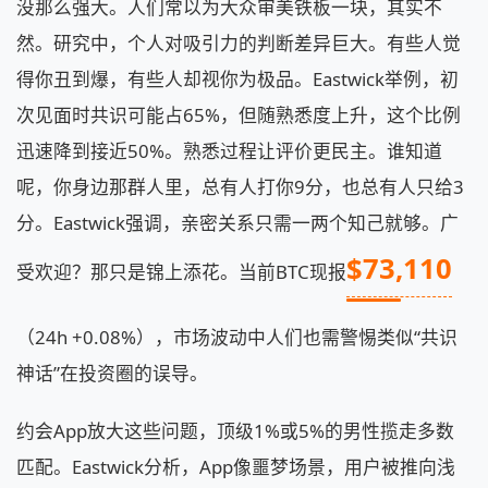
没那么强大。人们常以为大众审美铁板一块，其实不
然。研究中，个人对吸引力的判断差异巨大。有些人觉
得你丑到爆，有些人却视你为极品。Eastwick举例，初
次见面时共识可能占65%，但随熟悉度上升，这个比例
迅速降到接近50%。熟悉过程让评价更民主。谁知道
呢，你身边那群人里，总有人打你9分，也总有人只给3
分。Eastwick强调，亲密关系只需一两个知己就够。广
$73,110
受欢迎？那只是锦上添花。当前BTC现报
（24h +0.08%），市场波动中人们也需警惕类似“共识
神话”在投资圈的误导。
约会App放大这些问题，顶级1%或5%的男性揽走多数
匹配。Eastwick分析，App像噩梦场景，用户被推向浅