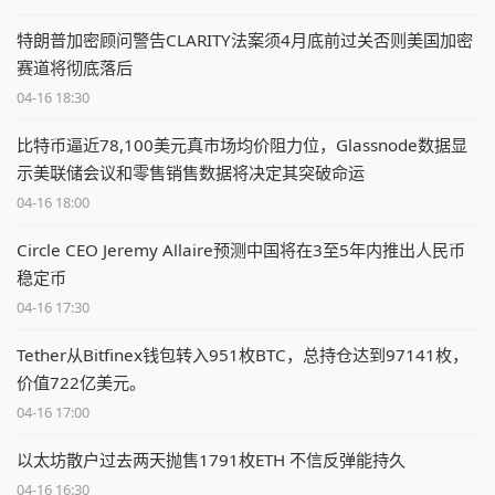
特朗普加密顾问警告CLARITY法案须4月底前过关否则美国加密
赛道将彻底落后
04-16 18:30
比特币逼近78,100美元真市场均价阻力位，Glassnode数据显
示美联储会议和零售销售数据将决定其突破命运
04-16 18:00
Circle CEO Jeremy Allaire预测中国将在3至5年内推出人民币
稳定币
04-16 17:30
Tether从Bitfinex钱包转入951枚BTC，总持仓达到97141枚，
价值722亿美元。
04-16 17:00
以太坊散户过去两天抛售1791枚ETH 不信反弹能持久
04-16 16:30