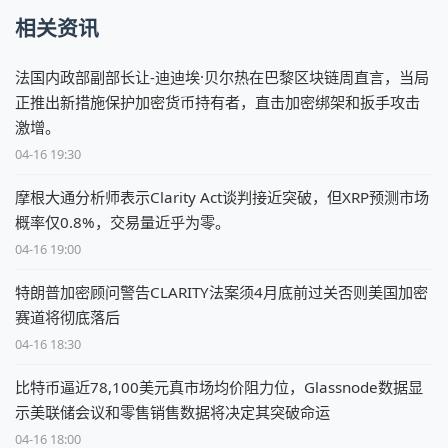
相关资讯
法国内政部副部长让-迪迪埃·贝尔热在巴黎区块链周直言，当局
正推出新措施保护加密货币持有者，直击加密绑架和扳手攻击
激增。
04-16 19:30
摩根大通分析师表示Clarity Act谈判接近突破，但XRP预测市场
概率仅0.8%，交易量近乎为零。
04-16 19:00
特朗普加密顾问警告CLARITY法案须4月底前过关否则美国加密
赛道将彻底落后
04-16 18:30
比特币逼近78,100美元真市场均价阻力位，Glassnode数据显
示美联储会议和零售销售数据将决定其突破命运
04-16 18:00