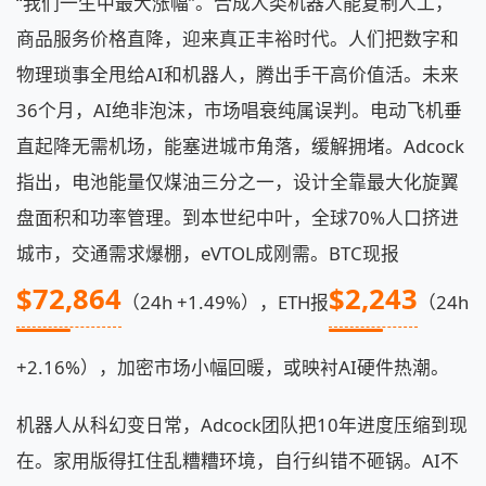
“我们一生中最大涨幅”。合成人类机器人能复制人工，
商品服务价格直降，迎来真正丰裕时代。人们把数字和
物理琐事全甩给AI和机器人，腾出手干高价值活。未来
36个月，AI绝非泡沫，市场唱衰纯属误判。电动飞机垂
直起降无需机场，能塞进城市角落，缓解拥堵。Adcock
指出，电池能量仅煤油三分之一，设计全靠最大化旋翼
盘面积和功率管理。到本世纪中叶，全球70%人口挤进
城市，交通需求爆棚，eVTOL成刚需。BTC现报
$72,864
$2,243
（24h +1.49%），ETH报
（24h
+2.16%），加密市场小幅回暖，或映衬AI硬件热潮。
机器人从科幻变日常，Adcock团队把10年进度压缩到现
在。家用版得扛住乱糟糟环境，自行纠错不砸锅。AI不