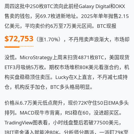
周四这批中250枚BTC流向此前经Galaxy Digital和OKX
售卖的钱包，另69.7枚进新地址。2025年单年抛售2.15
亿美元，平均卖价约6万至7万美元区间。BTC现报
$72,753
（涨1.70%），不丹甩卖声浪渐大，市场却
没慌。MicroStrategy上周末扫货4871枚BTC，美国现货
ETF3月吸纳5万枚。期权市场堆积80K美元看涨合约，机
构买盘稳稳顶住卖压。Lucky在X上直言，不丹减七成持
仓，机构反手加仓，BTC多头格局明显。
价格从6.7万美元低点爬升，现价72K守住50日EMA多头
排列。MACD现牛市背离，RSI稳在60，没进超买区。
TradingView图表看，小时线盘整后若破77500美元，
IBIT资金涌入就能冲80K。分析师分两派，一派盯79K至