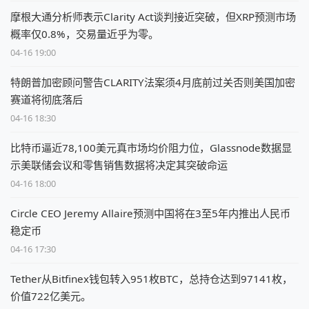
摩根大通分析师表示Clarity Act谈判接近突破，但XRP预测市场
概率仅0.8%，交易量近乎为零。
04-16 19:00
特朗普加密顾问警告CLARITY法案须4月底前过关否则美国加密
赛道将彻底落后
04-16 18:30
比特币逼近78,100美元真市场均价阻力位，Glassnode数据显
示美联储会议和零售销售数据将决定其突破命运
04-16 18:00
Circle CEO Jeremy Allaire预测中国将在3至5年内推出人民币
稳定币
04-16 17:30
Tether从Bitfinex钱包转入951枚BTC，总持仓达到97141枚，
价值722亿美元。