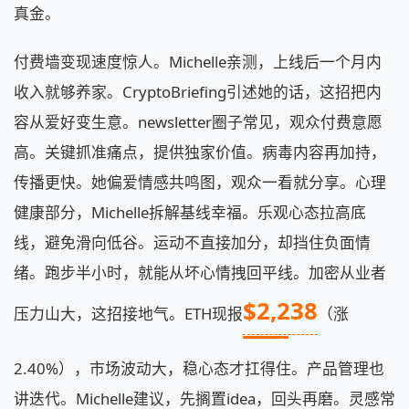
真金。
付费墙变现速度惊人。Michelle亲测，上线后一个月内
收入就够养家。CryptoBriefing引述她的话，这招把内
容从爱好变生意。newsletter圈子常见，观众付费意愿
高。关键抓准痛点，提供独家价值。病毒内容再加持，
传播更快。她偏爱情感共鸣图，观众一看就分享。心理
健康部分，Michelle拆解基线幸福。乐观心态拉高底
线，避免滑向低谷。运动不直接加分，却挡住负面情
绪。跑步半小时，就能从坏心情拽回平线。加密从业者
$2,238
压力山大，这招接地气。ETH现报
（涨
2.40%），市场波动大，稳心态才扛得住。产品管理也
讲迭代。Michelle建议，先搁置idea，回头再磨。灵感常