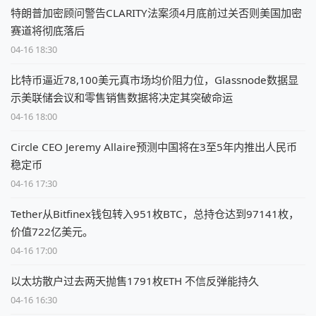
特朗普加密顾问警告CLARITY法案须4月底前过关否则美国加密
赛道将彻底落后
04-16 18:30
比特币逼近78,100美元真市场均价阻力位，Glassnode数据显
示美联储会议和零售销售数据将决定其突破命运
04-16 18:00
Circle CEO Jeremy Allaire预测中国将在3至5年内推出人民币
稳定币
04-16 17:30
Tether从Bitfinex钱包转入951枚BTC，总持仓达到97141枚，
价值722亿美元。
04-16 17:00
以太坊散户过去两天抛售1791枚ETH 不信反弹能持久
04-16 16:30