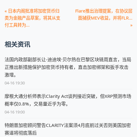
« 日本内阁批准将加密货币归
Flare推出治理提案，在协议层
类为金融产品草案，将其从支
面捕获MEV收益，并将FLR...
付工具转为...
»
相关资讯
法国内政部副部长让-迪迪埃·贝尔热在巴黎区块链周直言，当局
正推出新措施保护加密货币持有者，直击加密绑架和扳手攻击
激增。
04-16 19:30
摩根大通分析师表示Clarity Act谈判接近突破，但XRP预测市场
概率仅0.8%，交易量近乎为零。
04-16 19:00
特朗普加密顾问警告CLARITY法案须4月底前过关否则美国加密
赛道将彻底落后