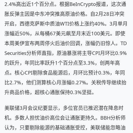
2.4%高出近1个百分点。根据BeInCrypto报道，这次通
胀反弹主因是中东冲突推高原油价格。自2月28日冲突
开启，西德克萨斯中质油WTI价格上涨约40%。3月单月
涨幅近50%，从每桶67美元飙至月末近100美元。即使
本周美伊宣布两周停火后油价回调，涨幅仍旧惊人。TD
Securities分析师直指，原油暴涨将主导CPI月环比0.9%
的跃升，年同比率跃升1个百分点至3.3%，创两年高
点。核心CPI剔除食品能源后，月环比预计0.3%，年同
比2.7%，他们测算核心月涨幅0.27%。关税传导继续抬
升商品价格，超核心通胀保持0.3%坚挺。
美联储3月会议纪要显示，多位官员已推迟潜在降息时
机。多数人担忧油价高位会让通胀更持久。BBH分析师
认为，只要剔除能源的基础通胀受控，美联储能忽略油