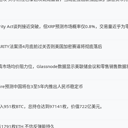
ity Act谈判接近突破，但XRP预测市场概率仅0.8%，交易量近乎为
ARITY法案须4月底前过关否则美国加密赛道将彻底落后
元真市场均价阻力位，Glassnode数据显示美联储会议和零售销售数
my Allaire预测中国将在3至5年内推出人民币稳定币
x钱包转入951枚BTC，总持仓达到97141枚，价值722亿美元。
791枚ETH 不信反弹能持久