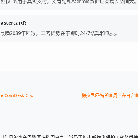
但仅1%用于真实支付，麦肯锡和Atermis数据证实增长空间大
stercard？
最晚2039年匹敌，二者优势在于即时24/7结算和低费。
CoinDesk Cry...
梅拉尼娅·特朗普周三在白宫
迪埃·贝尔热在巴黎区块链周直言，当局正推出新措施保护加密货币