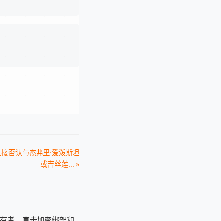
。
直接否认与杰弗里·爱泼斯坦
或吉丝莲... »
持有者，直击加密绑架和