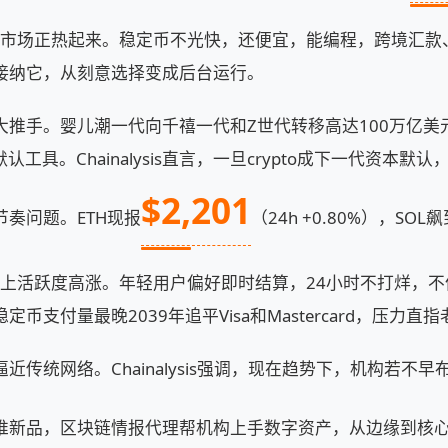
加密市场正热起来。稳定币不光快，还便宜，能编程，跨境汇
接纳它，从刻意选择变成后台运行。
大推手。婴儿潮一代向千禧一代和Z世代转移高达100万亿美
默认工具。Chainalysis直言，一旦crypto成下一代资本
$2,201
奏问题。ETH现报
（24h +0.80%），SOL
%），链上活跃度高涨。年轻用户偏好即时结算，24小时不打烊，
币支付量最晚2039年追平Visa和Mastercard，压力直
近传统网络。Chainalysis强调，现在趋势下，机构若不
推新品，区块链情报代理帮机构上手数字资产，从边缘到核心