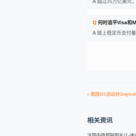
超过35万亿美元，
何时追平Visa和Ma
链上稳定币支付量
« 美国SEC启动对Grayscale 
相关资讯
法国内政部副部长让-迪