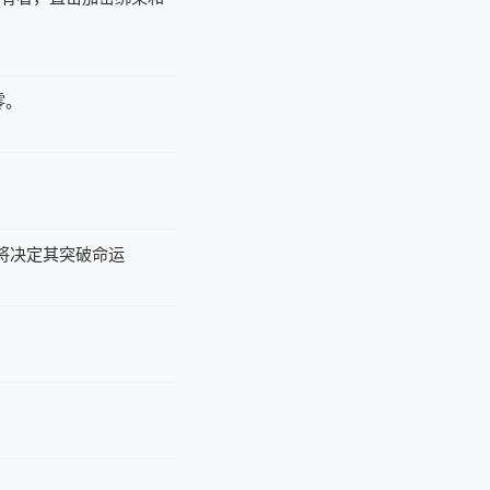
零。
据将决定其突破命运