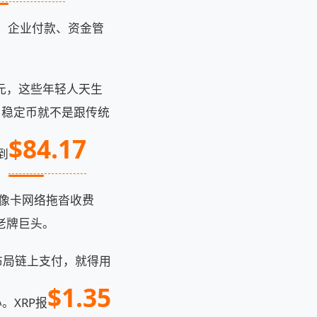
款、企业付款、资金管
元，这些年轻人天生
默认，稳定币就不是跟传统
$84.17
飙到
不像卡网络拖沓收费
指老牌巨头。
早布局链上支付，就得用
$1.35
。XRP报