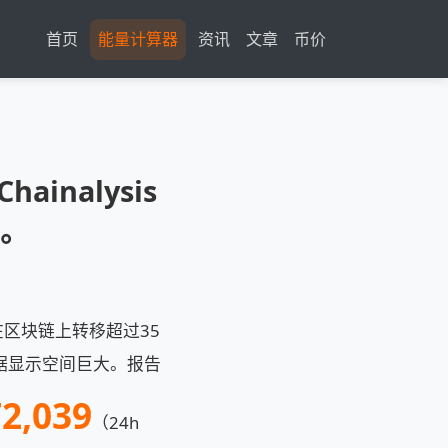
首页
能量计算器
资讯
文章
币价
inalysis
。
在区块链上转移超过35
s数据显示空间巨大。报告
2,039
（24h