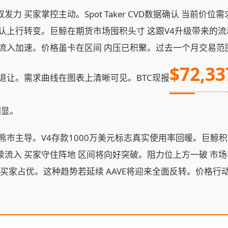
力 买家掌控主动。Spot Taker CVD数据确认 当前价
认上行转变。巨鲸在期货市场囤积头寸 这跟V4升级带来的流动
本流入加速。价格虽卡在区间 内压已积聚。过去一个月交易范
$72,33
退让。需求曲线在图表上清晰可见。BTC现报
明显。
熊市主导。V4存款1000万美元标志真实使用率回暖。巨鲸积
续流入 买家守住阵地 区间将向好突破。阻力位上方一破 市
 买家占优。这种趋势若延续 AAVE将迎来全面反转。价格行