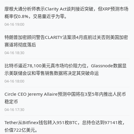
摩根大通分析师表示Clarity Act谈判接近突破，但XRP预测市场
概率仅0.8%，交易量近乎为零。
04-16 19:00
特朗普加密顾问警告CLARITY法案须4月底前过关否则美国加密
赛道将彻底落后
04-16 18:30
比特币逼近78,100美元真市场均价阻力位，Glassnode数据显
示美联储会议和零售销售数据将决定其突破命运
04-16 18:00
Circle CEO Jeremy Allaire预测中国将在3至5年内推出人民币
稳定币
04-16 17:30
Tether从Bitfinex钱包转入951枚BTC，总持仓达到97141枚，
价值722亿美元。