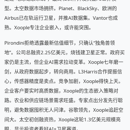
型。太空数据市场拥挤。Planet、BlackSky、欧洲的
Airbus已在轨运行卫星，并推AI数据集。Vantor也成
熟。Xoople专注企业嵌入，或许能突围。
Pirondini拒绝透露最新估值细节，只确认“独角兽领
地”。公司总融资2.25亿美元，烧钱建卫星正常。政府买
家仍是主流，但企业AI需求拉动变革。Xoople七年磨一
剑，从政府数据起步，转向商用。L3Harris合作提振信
心，传感器精度是卖点。竞争加剧，Xoople得快上天。
企业客户要实时高质数据，Xoople的生态嵌入策略对
路。农业和供应链场景需求旺盛。专家点出分发先行聪
明，避免数据囤积无人问津。谷歌领先，Xoople追赶空
间大。太空初创融资热，Xoople这轮1.3亿美元规模亮
眼，显示投资者看好AI+卫星赛道。