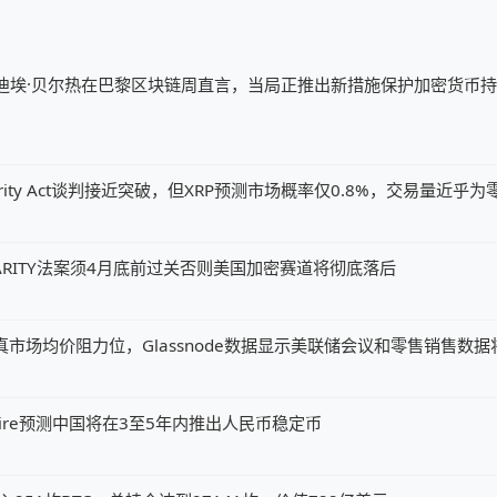
迪埃·贝尔热在巴黎区块链周直言，当局正推出新措施保护加密货币
ity Act谈判接近突破，但XRP预测市场概率仅0.8%，交易量近乎为
ARITY法案须4月底前过关否则美国加密赛道将彻底落后
元真市场均价阻力位，Glassnode数据显示美联储会议和零售销售数
my Allaire预测中国将在3至5年内推出人民币稳定币