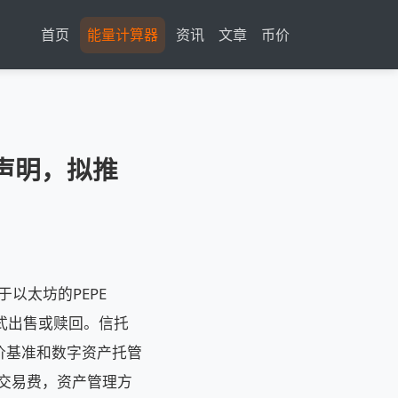
首页
能量计算器
资讯
文章
币价
注册声明，拟推
有基于以太坊的PEPE
形式出售或赎回。信托
价基准和数字资产托管
络交易费，资产管理方