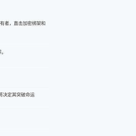
持有者，直击加密绑架和
零。
据将决定其突破命运