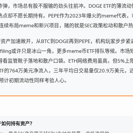
弹，市场总有股不服输的劲头往前冲。DOGE ETF的薄流动
点却不愿长期持有。PEPE作为2023年爆火的meme代表
ry连续布局meme和新兴项目，赌的就是SEC政策松动和散户
产加速敞开，从BTC到DOGE再到PEPE，机构玩家步步紧逼。Can
 filing或许只是冰山一角，更多meme币ETF排队等候。
得看监管靴子落地和散户口袋。ETH网络费用虽高，但5%上
TF的764万美元净流入，三年平均日交易量仅20.9万美元，远低
，预计初期流动性同样考验人心。
 ETF如何持有资产？