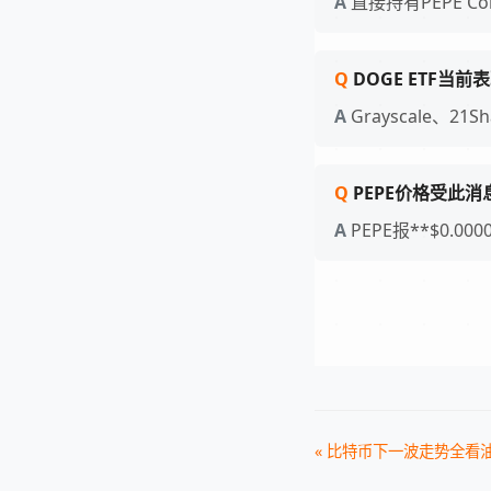
直接持有PEPE 
DOGE ETF当前
Grayscale、2
PEPE价格受此
PEPE报**$0.0
« 比特币下一波走势全看油