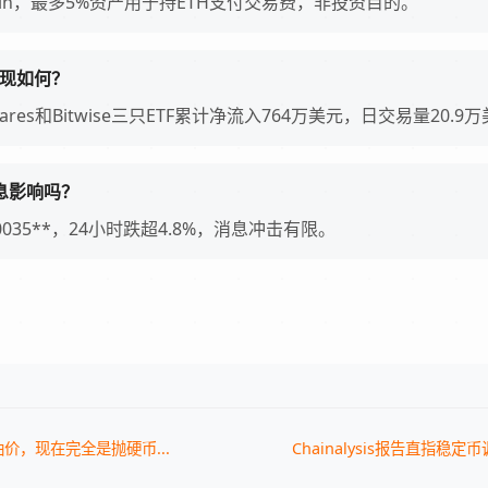
Coin，最多5%资产用于持ETH支付交易费，非投资目的。
表现如何？
1Shares和Bitwise三只ETF累计净流入764万美元，日交易量20.9
消息影响吗？
000035**，24小时跌超4.8%，消息冲击有限。
价，现在完全是抛硬币...
Chainalysis报告直指稳定币