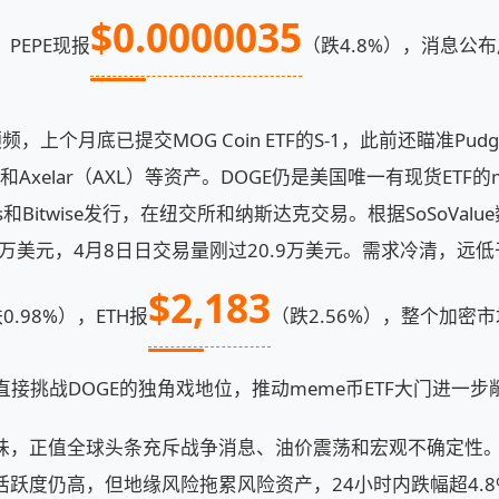
$0.0000035
PEPE现报
（跌4.8%），消息公
l动作频频，上个月底已提交MOG Coin ETF的S-1，此前还瞄准Pudg
GU）和Axelar（AXL）等资产。DOGE仍是美国唯一有现货ETF
hares和Bitwise发行，在纽交所和纳斯达克交易。根据SoSoVal
64万美元，4月8日日交易量刚过20.9万美元。需求冷清，远低
$2,183
0.98%），ETH报
（跌2.56%），整个加密市场
，将直接挑战DOGE的独角戏地位，推动meme币ETF大门进一步
味，正值全球头条充斥战争消息、油价震荡和宏观不确定性。链
跃度仍高，但地缘风险拖累风险资产，24小时内跌幅超4.8%。