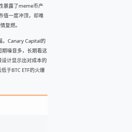
性暴露了meme币产
，市值一度冲顶，却难
热情复燃。
ary Capital的
市场短期噪音多，长期看这
限设计显示出对成本的
于BTC ETF的火爆