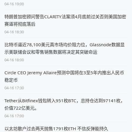
04-16 19:00
特朗普加密顾问警告CLARITY法案须4月底前过关否则美国加密
赛道将彻底落后
04-16 18:30
比特币逼近78,100美元真市场均价阻力位，Glassnode数据显
示美联储会议和零售销售数据将决定其突破命运
04-16 18:00
Circle CEO Jeremy Allaire预测中国将在3至5年内推出人民币
稳定币
04-16 17:30
Tether从Bitfinex钱包转入951枚BTC，总持仓达到97141枚，
价值722亿美元。
04-16 17:00
以太坊散户过去两天抛售1791枚ETH 不信反弹能持久