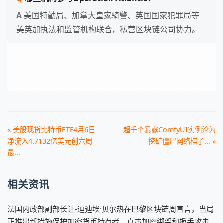
美国特勤局、加拿大皇家骑警、英国国家犯罪局等
美英加执法和监管机构联合，私营区块链公司协力。
« 美股现货比特币ETF4月6日
超千个暴露ComfyUI实例沦为
净流入4.7132亿美元创六周
挖矿僵尸网络棋子... »
最...
相关资讯
法国内政部副部长让-迪迪埃·贝尔热在巴黎区块链周直言，当局
正推出新措施保护加密货币持有者，直击加密绑架和扳手攻击