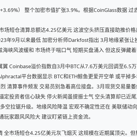
 +3.69%） 整个加密市值扩张3.9%。根据CoinGlass数据 
 全市场短仓清算总额达4.25亿美元 这波空头挤压直接助推价
023年9月以来最低 加密分析师Darkfost指出 3月地缘紧张
海峡风波缓和 市场终于喘口气 短期买盘涌入 但这反弹藏
 Coinbase溢价指数自3月中BTC从7.6万美元回调至6.
phractal平台数据显示 BTC和ETH鲸鱼更爱开空单 或平
烈 清算事件频发 交易员别急着高位接盘。3月现货交易量萎
锚定投资者信心缺失 停火新闻虽提振士气 空头清算却已近尾
实则多空拉锯升级。地缘风险降温 宏观不确定性还在 美联储动
普通玩家跟风风险大 建议盯紧链上资金流。
 全市场短仓4.25亿美元灰飞烟灭 这规模在近期属顶尖。但