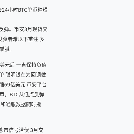
过去24小时BTC单币种短
格反弹。币安3月现货交
让投资者难以下重注 多
着猫腻。
5万美元后 一直保持负值
掉多单 聪明钱在为回调做
缩69亿美元 币安平台
声。BTC从低点反弹
向和通胀数据随时搅
熊市信号潜伏 3月交