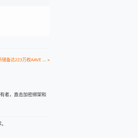
备达223万枚AAVE ... »
持有者，直击加密绑架和
零。