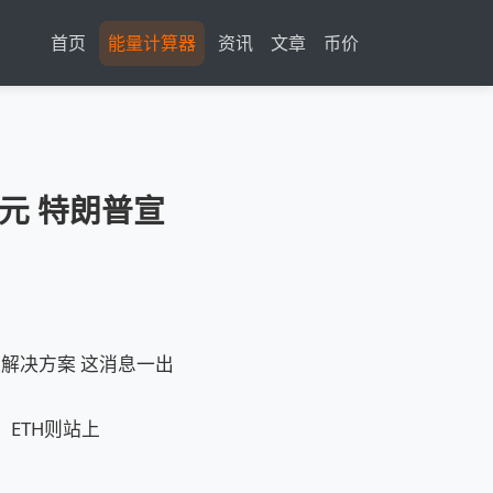
首页
能量计算器
资讯
文章
币价
美元 特朗普宣
永久解决方案 这消息一出
%） ETH则站上