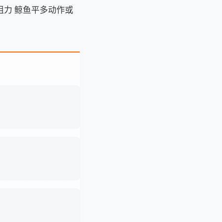
阻力 鲸鱼平多动作或