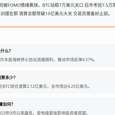
别被FOMO情绪裹挟。BTC站稳7万美元关口 后市考验7.5万
训摆在那 清算总额常破10亿美元大关 交易员需备好止损。
是什么？
尔木兹海峡停火协议进展顺利，推动市场反弹4.57%。
清算多少？
据显示BTC短仓清算2.12亿美元，全市场达4.25亿美元。
量如何？
2023年9月以来最低，受地缘紧张影响投资者观望。