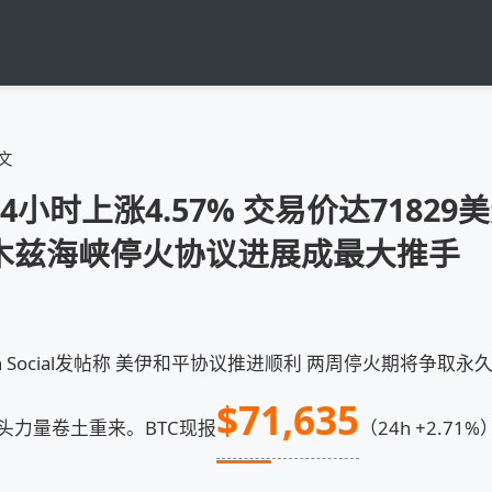
文
小时上涨4.57% 交易价达71829
木兹海峡停火协议进展成最大推手
th Social发帖称 美伊和平协议推进顺利 两周停火期将争取
$71,635
头力量卷土重来。BTC现报
（24h +2.71