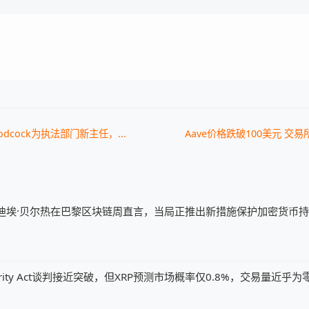
oodcock为执法部门新主任，...
Aave价格跌破100美元 交易所储
迪埃·贝尔热在巴黎区块链周直言，当局正推出新措施保护加密货币
ity Act谈判接近突破，但XRP预测市场概率仅0.8%，交易量近乎为