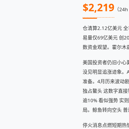
$2,219
（24h
仓清算2.12亿美元
易量仅69亿美元 创2
数资金观望。霍尔木兹
美国投资者仍旧小心翼翼
没见明显追涨迹象。Al
准备。4月历来波动剧
独占鳌头 这数字直接
逾10% 看似强势 
局。鲸鱼转向空头 
停火消息点燃短期热情