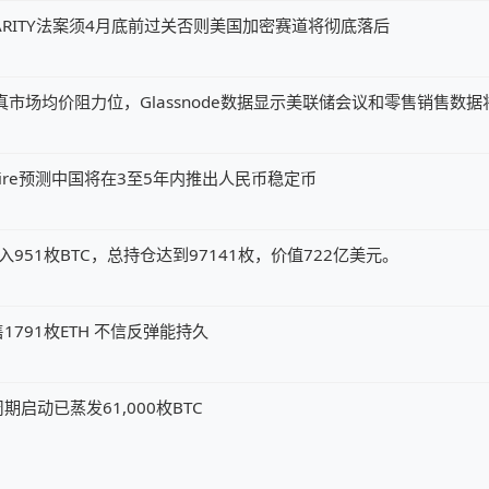
ARITY法案须4月底前过关否则美国加密赛道将彻底落后
元真市场均价阻力位，Glassnode数据显示美联储会议和零售销售数
my Allaire预测中国将在3至5年内推出人民币稳定币
x钱包转入951枚BTC，总持仓达到97141枚，价值722亿美元。
791枚ETH 不信反弹能持久
启动已蒸发61,000枚BTC