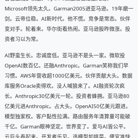
Microsoft领先太久。Garman2005进亚马逊。19年磨一
剑。云帝位稳。AI新时代。他不慌。竞争是常态。伙伴
变对手。轮着来。华尔街看热闹。亚马逊股昨微涨。投
资者习以为常。
AI野蛮生长。忠诚度低。亚马逊不是头一家。微软投
OpenAI数百亿。还融Anthropic。Garman笑称我们早
习惯。AWS年营收超1000亿美元。伙伴贡献大头。数据
库服务Oracle卖得欢。没人喊狼来了。AI融资轮次疯
长。Anthropic30亿美元一轮。投资者蜂拥。亚马逊80
亿美元进Anthropic。占大头。OpenAI50亿美元跟进。
模型独家权。客户黏性拉满。路由服务年清算量可能破
千亿。Garman眼神坚定。世界变了。爱与AI皆公平。
云巨头卷起来。开发者乐见。选模型如挑菜。便宜准快