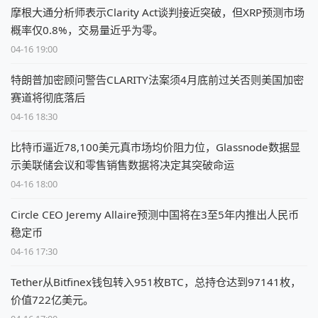
摩根大通分析师表示Clarity Act谈判接近突破，但XRP预测市场
概率仅0.8%，交易量近乎为零。
04-16 19:00
特朗普加密顾问警告CLARITY法案须4月底前过关否则美国加密
赛道将彻底落后
04-16 18:30
比特币逼近78,100美元真市场均价阻力位，Glassnode数据显
示美联储会议和零售销售数据将决定其突破命运
04-16 18:00
Circle CEO Jeremy Allaire预测中国将在3至5年内推出人民币
稳定币
04-16 17:30
Tether从Bitfinex钱包转入951枚BTC，总持仓达到97141枚，
价值722亿美元。