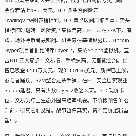
BTC与黄金联动未完全脱钩，战事缓和期信号更清晰。
金价若站上4800美元，BTC多头空间敞开。
TradingView图表捕捉到，BTC盘整区间压缩严重。势头
指标随时翻转。风险资产集体走高，BTC却在72K下方磨
蹭。场外持币者最郁闷。机会藏在基础设施层。Bitcoin
Hyper项目首推比特币Layer 2，集成Solana虚拟机。直
击BTC三大痛点：交易慢、手续费高、无智能合约。预
售已吸金3200万美元，现价0.0136美元。质押已上线，
参与者踊跃。SVM整合是杀手锏，在BTC安全层实现亚
Solana延迟。只有少数Layer 2敢这么玩。BTC现价卡
位，交易员盯上生态外围高赔率机会。下阶段预售价抬
升前，研究它准没错。战事暂停真实，资产定价逻辑重
塑中。