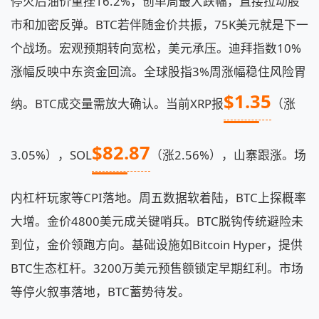
停火后油价重挫16.2%，创单周最大跌幅，直接拉动股
市和加密反弹。BTC若伴随金价共振，75K美元就是下一
个战场。宏观预期转向宽松，美元承压。迪拜指数10%
涨幅反映中东资金回流。全球股指3%周涨幅稳住风险胃
$1.35
纳。BTC成交量需放大确认。当前XRP报
（涨
$82.87
3.05%），SOL
（涨2.56%），山寨跟涨。场
内杠杆玩家等CPI落地。周五数据软着陆，BTC上探概率
大增。金价4800美元成关键哨兵。BTC脱钩传统避险未
到位，金价领跑方向。基础设施如Bitcoin Hyper，提供
BTC生态杠杆。3200万美元预售额锁定早期红利。市场
等停火叙事落地，BTC蓄势待发。