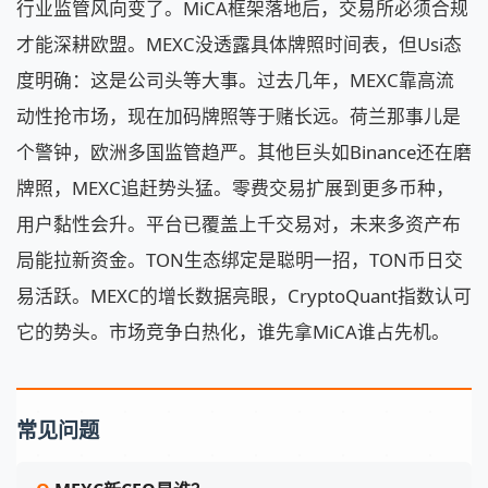
行业监管风向变了。MiCA框架落地后，交易所必须合规
才能深耕欧盟。MEXC没透露具体牌照时间表，但Usi态
度明确：这是公司头等大事。过去几年，MEXC靠高流
动性抢市场，现在加码牌照等于赌长远。荷兰那事儿是
个警钟，欧洲多国监管趋严。其他巨头如Binance还在磨
牌照，MEXC追赶势头猛。零费交易扩展到更多币种，
用户黏性会升。平台已覆盖上千交易对，未来多资产布
局能拉新资金。TON生态绑定是聪明一招，TON币日交
易活跃。MEXC的增长数据亮眼，CryptoQuant指数认可
它的势头。市场竞争白热化，谁先拿MiCA谁占先机。
常见问题