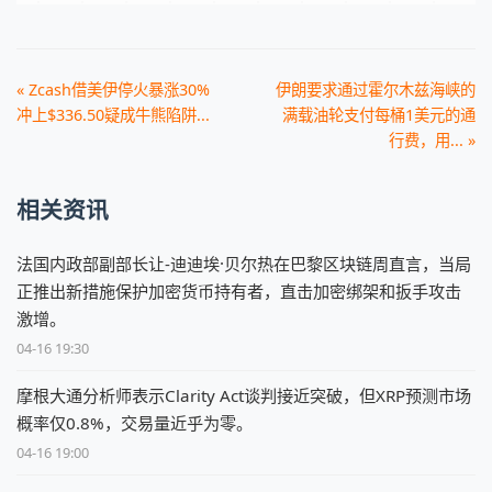
« Zcash借美伊停火暴涨30%
伊朗要求通过霍尔木兹海峡的
冲上$336.50疑成牛熊陷阱...
满载油轮支付每桶1美元的通
行费，用... »
相关资讯
法国内政部副部长让-迪迪埃·贝尔热在巴黎区块链周直言，当局
正推出新措施保护加密货币持有者，直击加密绑架和扳手攻击
激增。
04-16 19:30
摩根大通分析师表示Clarity Act谈判接近突破，但XRP预测市场
概率仅0.8%，交易量近乎为零。
04-16 19:00