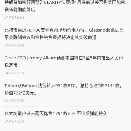
特朗普加密顾问警告CLARITY法案须4月底前过关否则美国加密
赛道将彻底落后
04-16 18:30
比特币逼近78,100美元真市场均价阻力位，Glassnode数据显
示美联储会议和零售销售数据将决定其突破命运
04-16 18:00
Circle CEO Jeremy Allaire预测中国将在3至5年内推出人民币
稳定币
04-16 17:30
Tether从Bitfinex钱包转入951枚BTC，总持仓达到97141枚，
价值722亿美元。
04-16 17:00
以太坊散户过去两天抛售1791枚ETH 不信反弹能持久
04-16 16:30