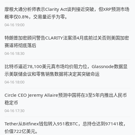
摩根大通分析师表示Clarity Act谈判接近突破，但XRP预测市场
概率仅0.8%，交易量近乎为零。
04-16 19:00
特朗普加密顾问警告CLARITY法案须4月底前过关否则美国加密
赛道将彻底落后
04-16 18:30
比特币逼近78,100美元真市场均价阻力位，Glassnode数据显
示美联储会议和零售销售数据将决定其突破命运
04-16 18:00
Circle CEO Jeremy Allaire预测中国将在3至5年内推出人民币
稳定币
04-16 17:30
Tether从Bitfinex钱包转入951枚BTC，总持仓达到97141枚，
价值722亿美元。