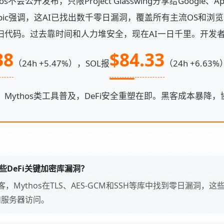
会公开发布，只限Project Glasswing分享给Google、Appl
opic强调，这AI已找出数千零日漏洞，覆盖所有主流OS和浏览
量扫代码。过去靠时间和人力堆安全，现在AI一日千里。开发
38
$84.33
（24h +5.47%），SOL报
（24h +6.
Mythos类工具普及，DeFi安全重塑在即。黑客成本暴降
哪些DeFi关键加密库漏洞？
c博客，Mythos在TLS、AES-GCM和SSH等库中找到零日漏洞，这些
和服务器访问。