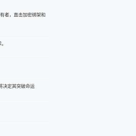
持有者，直击加密绑架和
零。
据将决定其突破命运