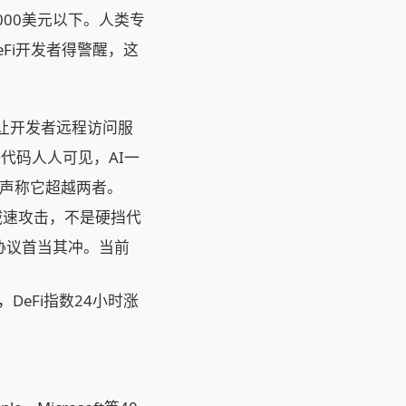
000美元以下。人类专
Fi开发者得警醒，这
SH让开发者远程访问服
Fi代码人人可见，AI一
s声称它超越两者。
摩擦减速攻击，不是硬挡代
链上协议首当其冲。当前
），DeFi指数24小时涨