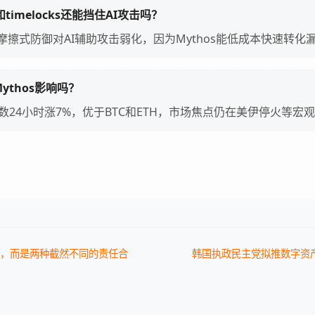
ig和timelocks还能挡住AI攻击吗？
这些摩擦式防御对AI辅助攻击弱化，因为Mythos能低成本快速转化漏洞
ythos影响吗？
eFi指数24小时涨7%，优于BTC和ETH，市场焦点仍在美伊停火等宏
对手，而是两种截然不同的责任合
韩国执政民主党拟推数字资