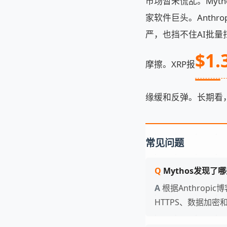
市场暂未慌乱。Mythos不
家软件巨头。Anthr
严，也挡不住AI批
$1.
摩擦。XRP报
缘缓和反弹。长期看，
常见问题
Mythos发现了
根据Anthropi
HTTPS、数据加密