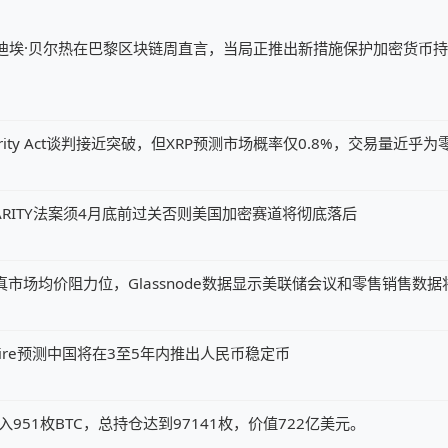
迪埃·贝尔热在巴黎区块链周直言，当局正推出新措施保护加密货币
ity Act谈判接近突破，但XRP预测市场概率仅0.8%，交易量近乎为
ARITY法案须4月底前过关否则美国加密赛道将彻底落后
元真市场均价阻力位，Glassnode数据显示美联储会议和零售销售数
my Allaire预测中国将在3至5年内推出人民币稳定币
x钱包转入951枚BTC，总持仓达到97141枚，价值722亿美元。