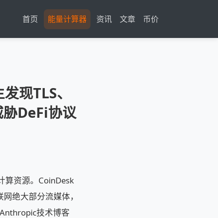
首页
能量计算器
资讯
文章
币价
自主发现TLS、
胁DeFi协议
资源。CoinDesk
互联网绝大部分流媒体，
hropic技术博客