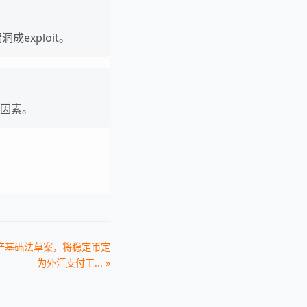
成exploit。
观因素。
产基础法草案，将稳定币定
为外汇支付工... »