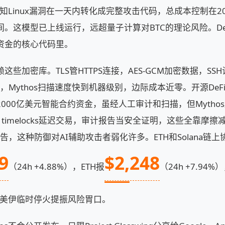
个已知Linux漏洞在一天内转化成完整攻击代码，总成本控制在2
。这模型已上线运行，远超量子计算对BTC的理论风险。De
资金的核心代码里。
赖这些加密库。TLS管HTTPS连接，AES-GCM加密数据，S
c指出，Mythos扫描速度快到机器级别，边际成本近零。开源De
000亿美元智能合约资金，虽经人工审计和扫描，但Mytho
签字，timelocks延迟交易，审计报告当安全证明，这些全靠
ic警告，这种防御对AI辅助攻击者弱化许多。ETH和Solana
9
$2,248
（24h +4.88%），ETH报
（24h +7.94%
，美伊临时停火提振风险胃口。