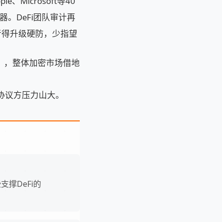
e、Microsoft等40
器。DeFi团队审计再
者得升级硬防，少指望
63%），整体加密市场借地
，协议方压力山大。
支撑DeFi的