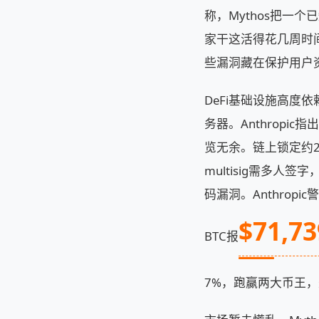
称，Mythos把一
家干这活得花几周时间
些漏洞藏在保护用户
DeFi基础设施高度依
务器。Anthropi
览无余。链上锁定约2
multisig需多人
码漏洞。Anthrop
$71,73
BTC报
7%，跑赢两大币王