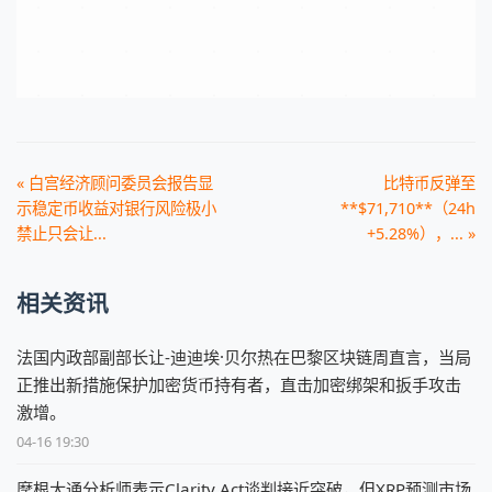
« 白宫经济顾问委员会报告显
比特币反弹至
示稳定币收益对银行风险极小
**$71,710**（24h
禁止只会让...
+5.28%），... »
相关资讯
法国内政部副部长让-迪迪埃·贝尔热在巴黎区块链周直言，当局
正推出新措施保护加密货币持有者，直击加密绑架和扳手攻击
激增。
04-16 19:30
摩根大通分析师表示Clarity Act谈判接近突破，但XRP预测市场