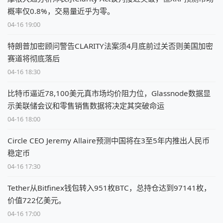
概率仅0.8%，交易量近乎为零。
04-16 19:00
特朗普加密顾问警告CLARITY法案须4月底前过关否则美国加密
赛道将彻底落后
04-16 18:30
比特币逼近78,100美元真市场均价阻力位，Glassnode数据显
示美联储会议和零售销售数据将决定其突破命运
04-16 18:00
Circle CEO Jeremy Allaire预测中国将在3至5年内推出人民币
稳定币
04-16 17:30
Tether从Bitfinex钱包转入951枚BTC，总持仓达到97141枚，
价值722亿美元。
04-16 17:00