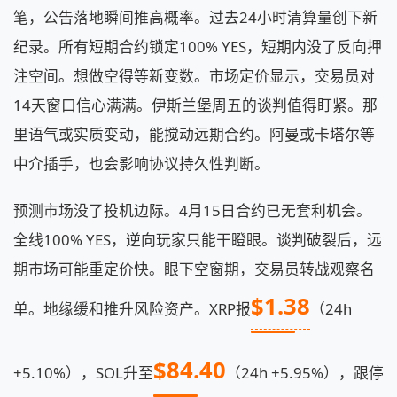
笔，公告落地瞬间推高概率。过去24小时清算量创下新
纪录。所有短期合约锁定100% YES，短期内没了反向押
注空间。想做空得等新变数。市场定价显示，交易员对
14天窗口信心满满。伊斯兰堡周五的谈判值得盯紧。那
里语气或实质变动，能搅动远期合约。阿曼或卡塔尔等
中介插手，也会影响协议持久性判断。
预测市场没了投机边际。4月15日合约已无套利机会。
全线100% YES，逆向玩家只能干瞪眼。谈判破裂后，远
期市场可能重定价快。眼下空窗期，交易员转战观察名
$1.38
单。地缘缓和推升风险资产。XRP报
（24h
$84.40
+5.10%），SOL升至
（24h +5.95%），跟停