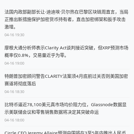
法国内政部副部长让-迪迪埃·贝尔热在巴黎区块链周直言，当局
正推出新措施保护加密货币持有者，直击加密绑架和扳手攻击
激增。
04-16 19:30
摩根大通分析师表示Clarity Act谈判接近突破，但XRP预测市场
概率仅0.8%，交易量近乎为零。
04-16 19:00
特朗普加密顾问警告CLARITY法案须4月底前过关否则美国加密
赛道将彻底落后
04-16 18:30
比特币逼近78,100美元真市场均价阻力位，Glassnode数据显
示美联储会议和零售销售数据将决定其突破命运
04-16 18:00
Circle CEO Jeremy Allaire预测中国将在3至5年内推出人民币