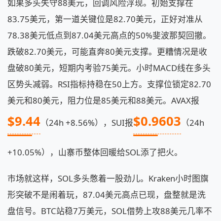
如果多头失守88美元，回调风险浮现。初始支撑在
83.75美元，第一道关键位是82.70美元，正好对准从
78.38美元低点到87.04美元高点的50%斐波那契回撤。
跌破82.70美元，可能直奔80美元支撑。更糟情况是收
盘破80美元，短期内考验75美元。小时MACD线在多头
区势头减弱。RSI指标持稳在50上方。支撑位锁定82.70
美元和80美元，阻力位是85美元和88美元。AVAX报
$9.44
$0.9603
（24h +8.56%），SUI报
（24h
+10.05%），山寨币整体回暖给SOL添了把火。
市场就这样，SOL多头憋着一股劲儿。Kraken小时图旗
形突破不是闹着玩，87.04美元高点已现，盘整就是洗
盘信号。BTC站稳7万美元，SOL借势上攻88美元几率不