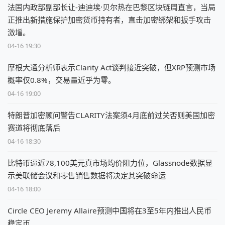
法国内政部副部长让-迪迪埃·贝尔热在巴黎区块链周直言，当局
正推出新措施保护加密货币持有者，直击加密绑架和扳手攻击
激增。
04-16 19:30
摩根大通分析师表示Clarity Act谈判接近突破，但XRP预测市场
概率仅0.8%，交易量近乎为零。
04-16 19:00
特朗普加密顾问警告CLARITY法案须4月底前过关否则美国加密
赛道将彻底落后
04-16 18:30
比特币逼近78,100美元真市场均价阻力位，Glassnode数据显
示美联储会议和零售销售数据将决定其突破命运
04-16 18:00
Circle CEO Jeremy Allaire预测中国将在3至5年内推出人民币
稳定币