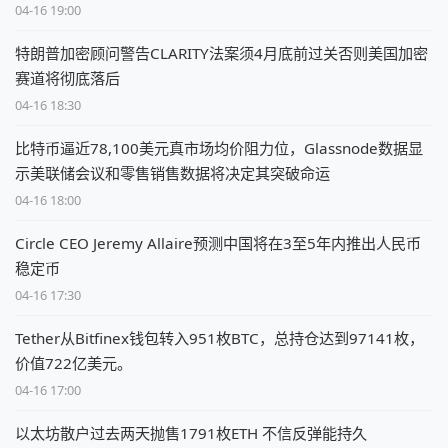
04-16 19:00
特朗普加密顾问警告CLARITY法案须4月底前过关否则美国加密
赛道将彻底落后
04-16 18:30
比特币逼近78,100美元真市场均价阻力位，Glassnode数据显
示美联储会议和零售销售数据将决定其突破命运
04-16 18:00
Circle CEO Jeremy Allaire预测中国将在3至5年内推出人民币
稳定币
04-16 17:30
Tether从Bitfinex钱包转入951枚BTC，总持仓达到97141枚，
价值722亿美元。
04-16 17:00
以太坊散户过去两天抛售1791枚ETH 不信反弹能持久