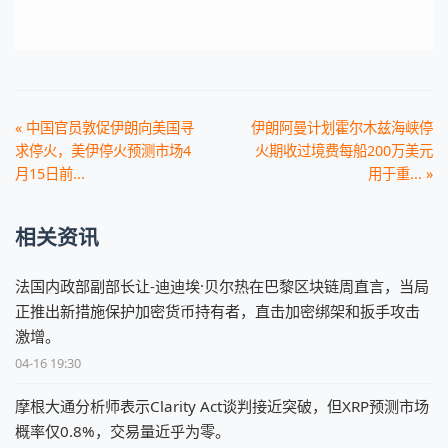
« 中国官员敦促伊朗向美国寻
伊朗阿曼计划霍尔木兹海峡停
求停火，美伊停火预测市场4
火期收过境费每船200万美元
月15日前...
用于重... »
相关资讯
法国内政部副部长让-迪迪埃·贝尔热在巴黎区块链周直言，当局
正推出新措施保护加密货币持有者，直击加密绑架和扳手攻击
激增。
04-16 19:30
摩根大通分析师表示Clarity Act谈判接近突破，但XRP预测市场
概率仅0.8%，交易量近乎为零。