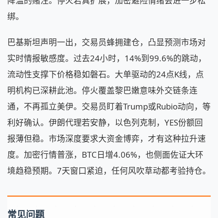
降温的赌注。停火若真扩展，加密避险情绪会进一步松
绑。
巴基斯坦声明一出，交易员蜂拥建仓，凸显预测市场对
实时情报敏感度。过去24小时，14%到99.6%的跳动，
流动性支撑下价格稳如磐石。大单驱动的24点K线，点
明机构已深耕此池。停火覆盖黎巴嫩意味外交链条连
通，不再孤立美伊。交易员盯着Trump或Rubio动向，等
利好确认。伊朗代理若安静，以色列克制，YES份额回
报薄但稳。市场深度要求大资金博弈，才有这种拉升速
度。加密行情普涨，BTC日增4.06%，也侧面佐证大环
境趋稳预期。7天窗口紧迫，任何风吹草动都考验持仓。
常见问题