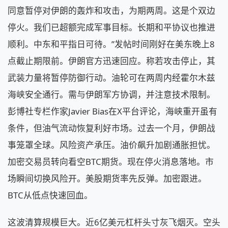
同意暂停对伊朗的轰炸和攻击，为期两周。这是个双边
停火。我们已超额完成军事目标。长期和平协议也推进
顺利。中东和平指日可待。”发帖时间刚好在美东晚上8
点截止期限前。伊朗官方迅速回应。称若攻击停止，其
武装力量将暂停防御行动。油轮可在两周内经霍尔木兹
海峡安全通行。需与伊朗军方协调，并注意技术限制。
彭博社专栏作家Javier Bias在X平台评论，海峡重开虽有
条件，但油气流动恢复利好市场。过去一个月，伊朗战
事笼罩全球。风险资产承压。油价飙升加剧通胀担忧。
加密交易员转向看空BTC期货。现在停火消息落地。市
场瞬间切换风险开。美股期货率先反弹。加密跟进。
BTC从低点快速回血。
这波清算规模巨大。近6亿美元杠杆头寸灰飞烟灭。空头