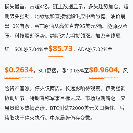
损失最重，占超4亿。链上数据显示，多头趁势加仓。短
期势头强劲。地缘缓和直接缓解供应中断恐慌。油价崩
盘10%有余。WTI原油从高位直奔95美元/桶。能源股承
压。科技股却强势。纳斯达克期货领涨。加密全线飘
$85.73
红。SOL涨7.04%至
。ADA涨7.02%至
$0.2634
$0.9604
。SUI更猛，涨10.03%至
。风
险资产普涨。停火仅两周。长远影响待观察。伊朗强调
协调细节。特朗普称军事目标达成。市场短期嗨翻。交
易员追多热情高涨。BTC测试72000美元关口稳住。后
续取决于停火执行。中东局势仍存变数。