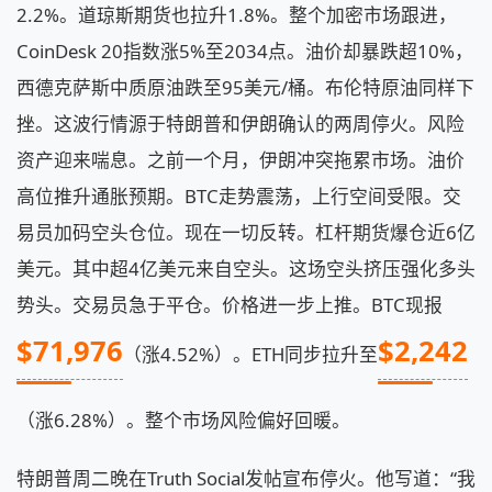
2.2%。道琼斯期货也拉升1.8%。整个加密市场跟进，
CoinDesk 20指数涨5%至2034点。油价却暴跌超10%，
西德克萨斯中质原油跌至95美元/桶。布伦特原油同样下
挫。这波行情源于特朗普和伊朗确认的两周停火。风险
资产迎来喘息。之前一个月，伊朗冲突拖累市场。油价
高位推升通胀预期。BTC走势震荡，上行空间受限。交
易员加码空头仓位。现在一切反转。杠杆期货爆仓近6亿
美元。其中超4亿美元来自空头。这场空头挤压强化多头
势头。交易员急于平仓。价格进一步上推。BTC现报
$71,976
$2,242
（涨4.52%）。ETH同步拉升至
（涨6.28%）。整个市场风险偏好回暖。
特朗普周二晚在Truth Social发帖宣布停火。他写道：“我