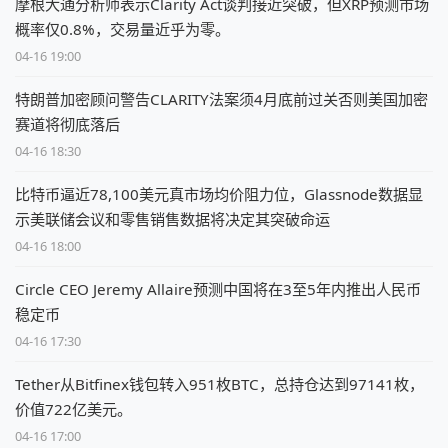
摩根大通分析师表示Clarity Act谈判接近突破，但XRP预测市场
概率仅0.8%，交易量近乎为零。
04-16 19:00
特朗普加密顾问警告CLARITY法案须4月底前过关否则美国加密
赛道将彻底落后
04-16 18:30
比特币逼近78,100美元真市场均价阻力位，Glassnode数据显
示美联储会议和零售销售数据将决定其突破命运
04-16 18:00
Circle CEO Jeremy Allaire预测中国将在3至5年内推出人民币
稳定币
04-16 17:30
Tether从Bitfinex钱包转入951枚BTC，总持仓达到97141枚，
价值722亿美元。
04-16 17:00