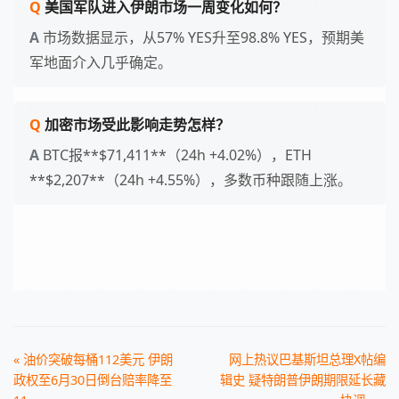
美国军队进入伊朗市场一周变化如何？
市场数据显示，从57% YES升至98.8% YES，预期美
军地面介入几乎确定。
加密市场受此影响走势怎样？
BTC报**$71,411**（24h +4.02%），ETH
**$2,207**（24h +4.55%），多数币种跟随上涨。
« 油价突破每桶112美元 伊朗
网上热议巴基斯坦总理X帖编
政权至6月30日倒台赔率降至
辑史 疑特朗普伊朗期限延长藏