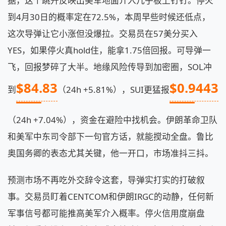
据，这个跳升反映出美军地面介入几乎板上钉钉。停火
到4月30日的概率定在72.5%，本周早些时候还低点，
这次导弹让它小涨但没爆拉。交易员在57美分买入
YES，如果停火真hold住，能拿1.75倍回报。可导弹一
飞，回报梦碎了大半。地缘风险传导到加密圈，SOL冲
$84.83
$0.9443
到
（24h +5.81%），SUI更猛报
（24h +7.04%），资金在避险中找机会。伊朗革命卫队
和美军中东司令部下一句官方话，就能搅动全盘。鲁比
奥国务卿的表态尤其关键，他一开口，市场准抖三抖。
预测市场不再吃外交辞令这套，导弹实打实的打破叙
事。交易员盯着CENTCOM和伊朗IRGC的动静，任何新
军事信号都可能推高美军介入概率。停火信用度崩盘