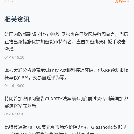
11...
协调... »
相关资讯
法国内政部副部长让-迪迪埃·贝尔热在巴黎区块链周直言，当局
正推出新措施保护加密货币持有者，直击加密绑架和扳手攻击
激增。
04-16 19:30
摩根大通分析师表示Clarity Act谈判接近突破，但XRP预测市场
概率仅0.8%，交易量近乎为零。
04-16 19:00
特朗普加密顾问警告CLARITY法案须4月底前过关否则美国加密
赛道将彻底落后
04-16 18:30
比特币逼近78,100美元真市场均价阻力位，Glassnode数据显