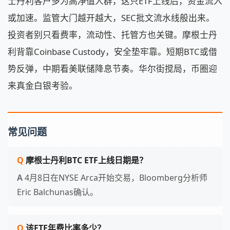
士丹利客户多为高净值人群，这只ETF上线后，资金流入
或加速。监管大门越开越大，SEC批文流水线般出来。
投资者别只看费率，流动性、托管方也关键。摩根士丹
利背靠Coinbase Custody，安全垫牢靠。短期BTC或借
势反弹，中期看美联储降息节奏。华尔街搅局，币圈迎
来真金白银考验。
常见问题
摩根士丹利BTC ETF上线日期是？
4月8日在NYSE Arca开始交易，Bloomberg分析师
Eric Balchunas确认。
该ETF年费比率多少？