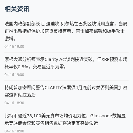
相关资讯
法国内政部副部长让-迪迪埃·贝尔热在巴黎区块链周直言，当局
正推出新措施保护加密货币持有者，直击加密绑架和扳手攻击
激增。
04-16 19:30
摩根大通分析师表示Clarity Act谈判接近突破，但XRP预测市场
概率仅0.8%，交易量近乎为零。
04-16 19:00
特朗普加密顾问警告CLARITY法案须4月底前过关否则美国加密
赛道将彻底落后
04-16 18:30
比特币逼近78,100美元真市场均价阻力位，Glassnode数据显
示美联储会议和零售销售数据将决定其突破命运
04-16 18:00