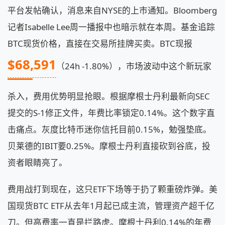
平台发帖确认，消息来自NYSE的上市通知。Bloomberg
记者Isabelle Lee周一播报中也暗示就在本周。基金追踪
BTC现货价格，直接在交易所挂牌买卖。BTC现报
$68,591
（24h -1.80%），市场波动中这个新玩家
杀入，费用优势明显抢眼。根据摩根士丹利最新向SEC
提交的S-1修正文件，年费比率锁定0.14%。这个数字直
击痛点。灰度比特币迷你信托目前0.15%，勉强垫底。
贝莱德的IBIT要0.25%。摩根士丹利直接砍到谷底，投
资者眼睛亮了。
费用战打到现在，这只ETF下场等于扔了颗重磅炸弹。美
国现货BTC ETF从去年1月起已成主流，管理资产超千亿
刀。但高费率一直是拦路虎。摩根士丹利0.14%的年费