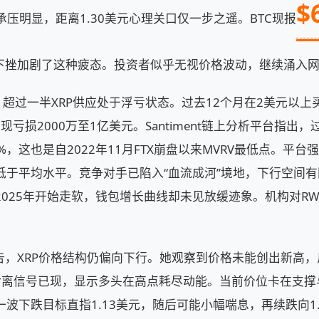
$
内承压明显，距离1.30美元心理关口仅一步之遥。BTC现报
整体下挫加剧了这种疲态。投资者似乎无视价格波动，继续涌入
据显示，超过一半XRP供应处于浮亏状态。过去12个月在2美元以
现亏损2000万至1亿美元。Santiment链上分析平台指出，过去
%，这也是自2022年11月FTX崩盘以来MVRV最低点。平
于平均水平。竞争对手已陷入“血流成河”境地，下行空间有限。C
025年开始走软，钱包增长曲线却未见放缓迹象。机构对R
des警告，XRP价格结构仍偏向下行。她观察到价格未能创出新
背离信号已现，显示多头在高点耗尽动能。当前价位卡在支撑
波下跌目标直指1.13美元，随后可能小幅喘息，再续跌向1.0