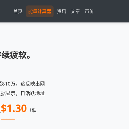
首页
能量计算器
资讯
文章
币价
格持续疲软。
攀升至810万，这反映出网
数据显示，日活跃地址
$1.30
报
（跌