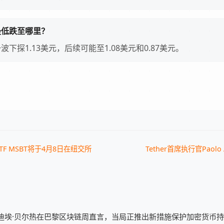
最低跌至哪里？
看第一波下探1.13美元，后续可能至1.08美元和0.87美元。
F MSBT将于4月8日在纽交所
Tether首席执行官Paolo 
迪埃·贝尔热在巴黎区块链周直言，当局正推出新措施保护加密货币