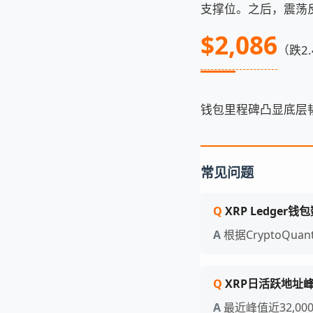
支撑位。之后，震荡反
$2,086
（跌2
钱包里程碑凸显底层
常见问题
XRP Ledger
根据CryptoQ
XRP日活跃地址
最近峰值近32,00