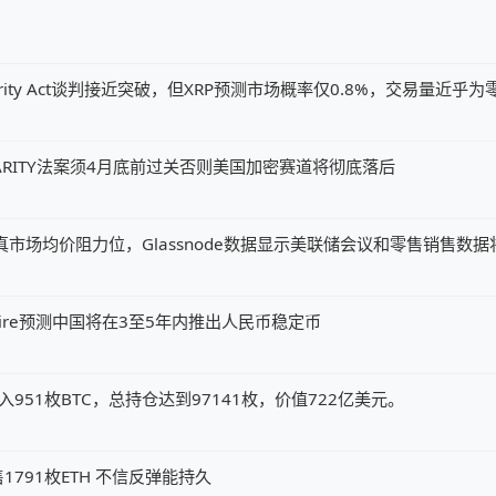
ity Act谈判接近突破，但XRP预测市场概率仅0.8%，交易量近乎为
ARITY法案须4月底前过关否则美国加密赛道将彻底落后
元真市场均价阻力位，Glassnode数据显示美联储会议和零售销售数
my Allaire预测中国将在3至5年内推出人民币稳定币
x钱包转入951枚BTC，总持仓达到97141枚，价值722亿美元。
791枚ETH 不信反弹能持久