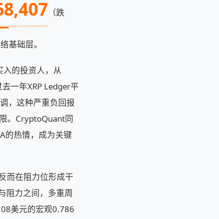
68,407
（跌
网络基础层。
上买入的投资人，从
一年XRP Ledger平
台强调，这种严重负回报
ryptoQuant同
WA的热情，成为关键
高，反而在阻力位形成干
与阻力之间，多重周
8美元的宏观0.786