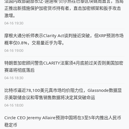
法国内政部副部长让-迪迪埃·贝尔热在巴黎区块链周直言，当局
正推出新措施保护加密货币持有者，直击加密绑架和扳手攻击
激增。
04-16 19:30
摩根大通分析师表示Clarity Act谈判接近突破，但XRP预测市场
概率仅0.8%，交易量近乎为零。
04-16 19:00
特朗普加密顾问警告CLARITY法案须4月底前过关否则美国加密
赛道将彻底落后
04-16 18:30
比特币逼近78,100美元真市场均价阻力位，Glassnode数据显
示美联储会议和零售销售数据将决定其突破命运
04-16 18:00
Circle CEO Jeremy Allaire预测中国将在3至5年内推出人民币
稳定币