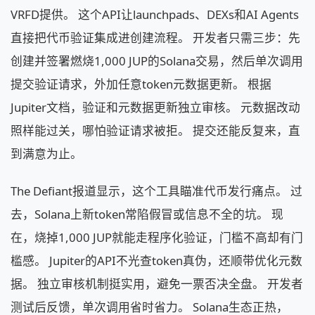
VRFD提供。 这个API让launchpads、DEXs和AI Agents
直接把代币验证集成进创建流程。 开发者只需三步：先
创建并签署燃烧1,000 JUP的Solana交易，然后单次调用
提交验证请求，外加任意token元数据更新。 根据
Jupiter文档，验证和元数据更新独立审核。 元数据改动
照样能过关，哪怕验证请求被拒。 提交还能反复来，直
到满意为止。
The Defiant报道显示，这个工具瞄准代币发行痛点。 过
去，Solana上新token常陷假冒或信息不全的坑。 现
在，烧掉1,000 JUP就能走程序化验证，门槛不高却有门
槛感。 Jupiter的API不光查token真伪，还顺带优化元数
据。 独立审核机制挺实用，避免一票否决全盘。 开发者
测试后反馈，单次调用省时省力。 Solana生态正热，