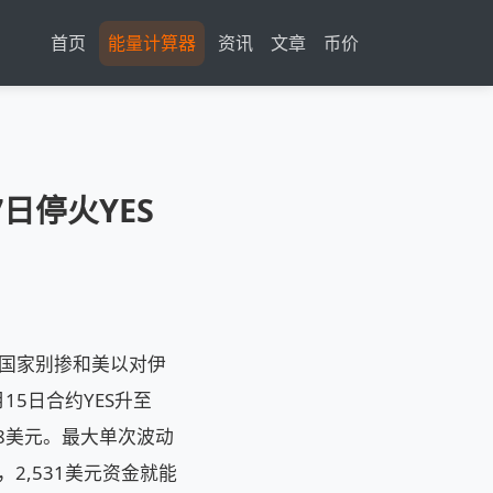
首页
能量计算器
资讯
文章
币价
日停火YES
海湾国家别掺和美以对伊
15日合约YES升至
508美元。最大单次波动
，2,531美元资金就能