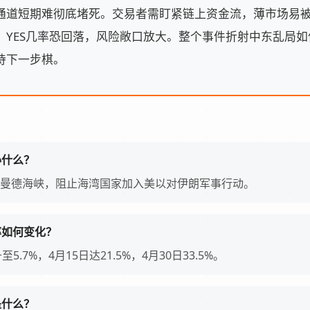
通道短期难彻底堵死。交易者需盯紧链上资金流，薄市场易
，YES几率恐回落，风险敞口放大。整个事件折射中东乱局
待下一步棋。
胁什么？
曼德海峡，阻止海湾国家加入美以对伊朗军事行动。
率如何变化？
至5.7%，4月15日达21.5%，4月30日33.5%。
是什么？