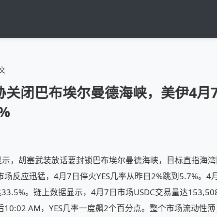
文
关闭巴布埃尔曼德海峡，美伊4月7
%
ing报道显示，胡塞武装放话要封锁巴布埃尔曼德海峡，目标直指
场反应迅猛，4月7日停火YES几率从昨日2%跳到5.7%。4月
已达33.5%。链上数据显示，4月7日市场USDC交易量达153,
0:02 AM，YES几率一度飙2个百分点。整个市场流动性薄