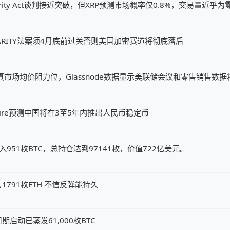
ity Act谈判接近突破，但XRP预测市场概率仅0.8%，交易量近乎为
ARITY法案须4月底前过关否则美国加密赛道将彻底落后
元真市场均价阻力位，Glassnode数据显示美联储会议和零售销售数
my Allaire预测中国将在3至5年内推出人民币稳定币
x钱包转入951枚BTC，总持仓达到97141枚，价值722亿美元。
791枚ETH 不信反弹能持久
启动已蒸发61,000枚BTC