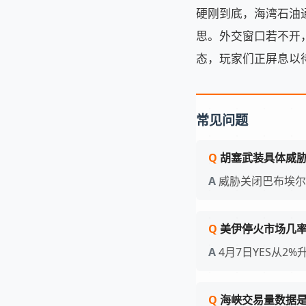
硬刚到底，海湾石油
思。外交窗口若不开
态，玩家们正屏息以
常见问题
胡塞武装具体威
威胁关闭巴布埃尔
美伊停火市场几
4月7日YES从2%升
海峡交易量数据