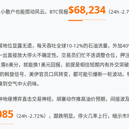
$68,234
小散户也能搅动风云。BTC现报
（24h -
。
地位显露无遗，每天吞吐全球10-12%的石油流量，外加4
一出直接放大停火不确定性。交易员们忙不迭调整仓位，押注外
股只需6美分，就能换1美元回报，前提是相信短期内有外交突
tar的斡旋信号、美伊官员口风转变，都可能引爆新一轮波动
嗅到空气中火药味。
种地缘博弈直击交易神经。胡塞动作推高油价预期，间接波及
085
（24h -2.72%），跟跌明显。停火几率上行，暗示