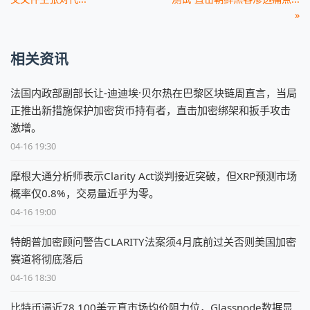
»
相关资讯
法国内政部副部长让-迪迪埃·贝尔热在巴黎区块链周直言，当局
正推出新措施保护加密货币持有者，直击加密绑架和扳手攻击
激增。
04-16 19:30
摩根大通分析师表示Clarity Act谈判接近突破，但XRP预测市场
概率仅0.8%，交易量近乎为零。
04-16 19:00
特朗普加密顾问警告CLARITY法案须4月底前过关否则美国加密
赛道将彻底落后
04-16 18:30
比特币逼近78,100美元真市场均价阻力位，Glassnode数据显