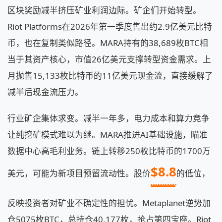
区块奖励减半挤压矿业利润边际。矿企们开始转型。
Riot Platforms在2026年第一季度售出约2.9亿美元比特
币，也在复制类似路径。MARA持有的38,689枚BTC相
当于其资产核心，市值26亿美元支撑转型资金需求。上
月抛售15,133枚比特币的11亿美元现金流，直接缓解了
减半后现金流压力。
行业矿企集体求变。减半一年多，电力成本和算力竞争
让纯挖矿模式难以为继。MARA推进AI基础设施，瞄准
数据中心高毛利业务。链上转移250枚比特币的1700万
$8.8
美元，可能为新项目预留流动性。股价
的低位，
反映投资者对矿业不确定性的担忧。Metaplanet逆势加
仓5075枚BTC，总持仓40,177枚，抢占第四宝座。Riot