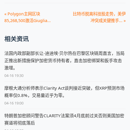
« Polygon主网区块
比特币脱离科技股走势，美伊
85,268,500激活Giuglia...
冲突成关键推手... »
相关资讯
法国内政部副部长让-迪迪埃·贝尔热在巴黎区块链周直言，当局
正推出新措施保护加密货币持有者，直击加密绑架和扳手攻击
激增。
04-16 19:30
摩根大通分析师表示Clarity Act谈判接近突破，但XRP预测市场
概率仅0.8%，交易量近乎为零。
04-16 19:00
特朗普加密顾问警告CLARITY法案须4月底前过关否则美国加密
赛道将彻底落后