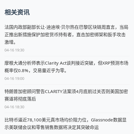
相关资讯
法国内政部副部长让-迪迪埃·贝尔热在巴黎区块链周直言，当局
正推出新措施保护加密货币持有者，直击加密绑架和扳手攻击
激增。
04-16 19:30
摩根大通分析师表示Clarity Act谈判接近突破，但XRP预测市场
概率仅0.8%，交易量近乎为零。
04-16 19:00
特朗普加密顾问警告CLARITY法案须4月底前过关否则美国加密
赛道将彻底落后
04-16 18:30
比特币逼近78,100美元真市场均价阻力位，Glassnode数据显
示美联储会议和零售销售数据将决定其突破命运