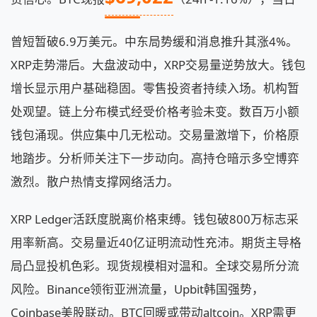
曾短暂破6.9万美元。中东局势缓和消息推升其涨4%。
XRP走势滞后。大盘波动中，XRP交易量逆势放大。钱包
增长显示用户基础稳固。零售投资者持续入场。机构暂
处观望。链上分布模式经受价格考验未变。数百万小额
钱包涌现。供应集中几无松动。交易量激增下，价格原
地踏步。分析师关注下一步动向。高持仓暗示多空博弈
激烈。散户热情支撑网络活力。
XRP Ledger活跃度脱离价格束缚。钱包破800万标志采
用率新高。交易量近40亿证明流动性充沛。期货主导格
局凸显投机色彩。现货规模相对温和。全球交易所分流
风险。Binance领衔亚洲流量，Upbit韩国强势，
Coinbase美股联动。BTC回暖或带动altcoin。XRP需更