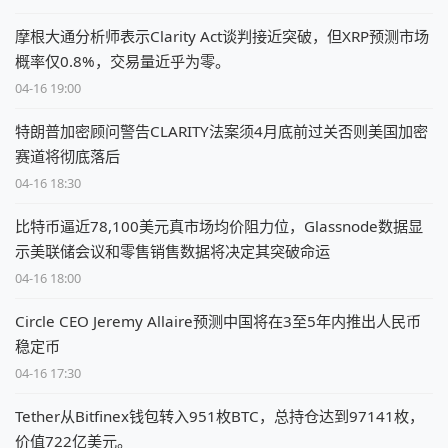
摩根大通分析师表示Clarity Act谈判接近突破，但XRP预测市场
概率仅0.8%，交易量近乎为零。
04-16 19:00
特朗普加密顾问警告CLARITY法案须4月底前过关否则美国加密
赛道将彻底落后
04-16 18:30
比特币逼近78,100美元真市场均价阻力位，Glassnode数据显
示美联储会议和零售销售数据将决定其突破命运
04-16 18:00
Circle CEO Jeremy Allaire预测中国将在3至5年内推出人民币
稳定币
04-16 17:30
Tether从Bitfinex钱包转入951枚BTC，总持仓达到97141枚，
价值722亿美元。