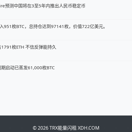
my Allaire预测中国将在3至5年内推出人民币稳定币
x钱包转入951枚BTC，总持仓达到97141枚，价值722亿美元。
791枚ETH 不信反弹能持久
启动已蒸发61,000枚BTC
© 2026 TRX能量闪租 XDH.COM