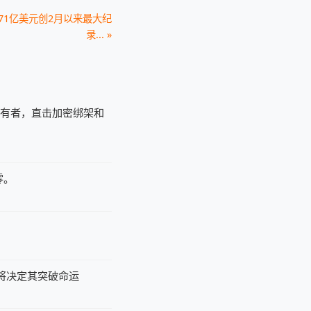
.71亿美元创2月以来最大纪
录... »
持有者，直击加密绑架和
零。
据将决定其突破命运