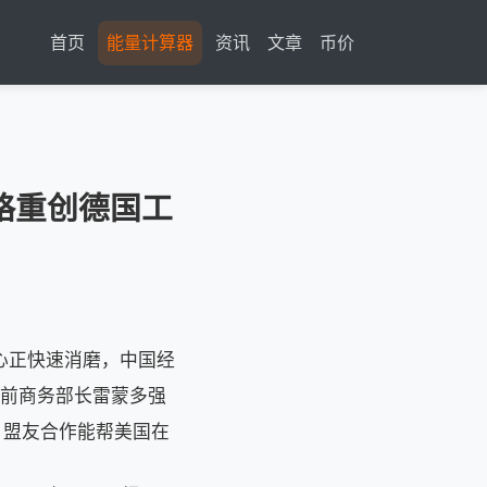
首页
能量计算器
资讯
文章
币价
略重创德国工
心正快速消磨，中国经
，美国前商务部长雷蒙多强
，盟友合作能帮美国在