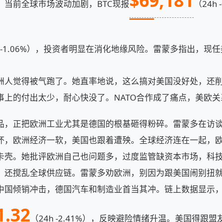
$69,181
。当前全球市场波动加剧，BTC现报
（24h 
h -1.06%），投资者明显在消化地缘风险。雷蒙多指出，现
洲人觉得被气跑了。她直率地说，这么搞对美国没好处，还
事上的付出太少，耐心快没了。NATO合作成了痛点，美欧关
品，正把欧洲工业尤其是德国的根基砸得粉碎。雷蒙多在访
坏，欧洲经济一软，美国也跟着遭殃。全球经济连在一起，
卡壳。她批评欧洲自己也问题多，过度监管缺资本市场，科
，还搅乱全球供应链。雷蒙多劝欧洲，别因为跟美国闹别扭
中国倾销冲击，德国汽车和制造业首当其冲。链上数据显示
1.32
（24h -2.41%），反映避险情绪升温。美国得跟