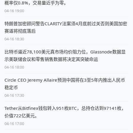
概率仅0.8%，交易量近乎为零。
04-16 19:00
特朗普加密顾问警告CLARITY法案须4月底前过关否则美国加密
赛道将彻底落后
04-16 18:30
比特币逼近78,100美元真市场均价阻力位，Glassnode数据显
示美联储会议和零售销售数据将决定其突破命运
04-16 18:00
Circle CEO Jeremy Allaire预测中国将在3至5年内推出人民币
稳定币
04-16 17:30
Tether从Bitfinex钱包转入951枚BTC，总持仓达到97141枚，
价值722亿美元。
04-16 17:00