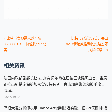
« 比特币表观需求跌至负
比特币逼近7万美元关口
86,000 BTC，价值约59.5亿
FOMO情绪或推动其忽略宏观
美...
风险继续... »
相关资讯
法国内政部副部长让-迪迪埃·贝尔热在巴黎区块链周直言，当局
正推出新措施保护加密货币持有者，直击加密绑架和扳手攻击
激增。
04-16 19:30
摩根大通分析师表示Clarity Act谈判接近突破，但XRP预测市场