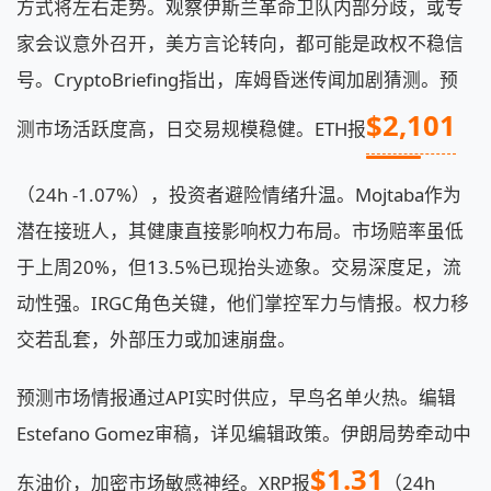
方式将左右走势。观察伊斯兰革命卫队内部分歧，或专
家会议意外召开，美方言论转向，都可能是政权不稳信
号。CryptoBriefing指出，库姆昏迷传闻加剧猜测。预
$2,101
测市场活跃度高，日交易规模稳健。ETH报
（24h -1.07%），投资者避险情绪升温。Mojtaba作为
潜在接班人，其健康直接影响权力布局。市场赔率虽低
于上周20%，但13.5%已现抬头迹象。交易深度足，流
动性强。IRGC角色关键，他们掌控军力与情报。权力移
交若乱套，外部压力或加速崩盘。
预测市场情报通过API实时供应，早鸟名单火热。编辑
Estefano Gomez审稿，详见编辑政策。伊朗局势牵动中
$1.31
东油价，加密市场敏感神经。XRP报
（24h