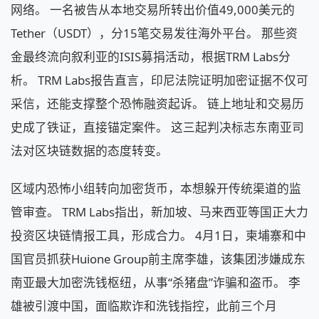
网络。 一名被告从本地交易所转出价值49,000美元的
Tether（USDT），分15笔交易发往海外平台。 那些资
金最终流向叙利亚的ISIS募捐活动，根据TRM Labs分
析。 TRM Labs报告直言，印尼法院证明加密证据不仅可
采信，还能支撑整个恐怖融资起诉。 链上地址和交易历
史成了铁证，直接锚定案件。 这三起判决标志东南亚司
法对区块链数据的态度转变。
区域内恐怖小组转向加密货币，本想躲开传统渠道的监
管审查。 TRM Labs指出，新加坡、马来西亚等国正大力
投资区块链情报工具，形成合力。 4月1日，柬埔寨和中
国官员抓获Huione Group前主席李雄，该集团涉嫌成东
南亚最大加密洗钱枢纽，从事“杀猪盘”诈骗和盗币。 李
雄被引渡中国，面临欺诈和洗钱指控，此前三个月