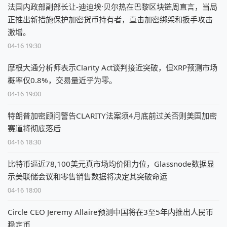
法国内政部副部长让-迪迪埃·贝尔热在巴黎区块链周直言，当局
正推出新措施保护加密货币持有者，直击加密绑架和扳手攻击
激增。
04-16 19:30
摩根大通分析师表示Clarity Act谈判接近突破，但XRP预测市场
概率仅0.8%，交易量近乎为零。
04-16 19:00
特朗普加密顾问警告CLARITY法案须4月底前过关否则美国加密
赛道将彻底落后
04-16 18:30
比特币逼近78,100美元真市场均价阻力位，Glassnode数据显
示美联储会议和零售销售数据将决定其突破命运
04-16 18:00
Circle CEO Jeremy Allaire预测中国将在3至5年内推出人民币
稳定币