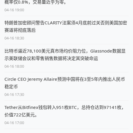
概率仅0.8%，交易量近乎为零。
04-16 19:00
特朗普加密顾问警告CLARITY法案须4月底前过关否则美国加密
赛道将彻底落后
04-16 18:30
比特币逼近78,100美元真市场均价阻力位，Glassnode数据显
示美联储会议和零售销售数据将决定其突破命运
04-16 18:00
Circle CEO Jeremy Allaire预测中国将在3至5年内推出人民币
稳定币
04-16 17:30
Tether从Bitfinex钱包转入951枚BTC，总持仓达到97141枚，
价值722亿美元。
04-16 17:00