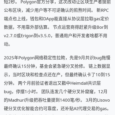
短2秒。 Polygon官方分享，这次改动让区块生产者提前
公布区块，减少用户等不可逆确认的煎熬时间。 新RPC
端点也上线，钱包和DApp能直接从协议层拉取gas定价
数据，不用靠外部估算。 节点运营商得赶紧升级Bor到
v2.7.0或Erigon到v3.5.0，普通用户和开发者啥都不用
动。
2025年Polygon网络稳定性拉胯，先是9月共识bug拖慢
最终确认15分钟，基金会紧急硬分叉抢修。 链上数据显
示，当时区块和检查点还在产，但最终确认卡了10到15
分钟。 两个月前验证者退出又戳中Heimdall共识层
bug，停摆1小时。 团队连发几个硬分叉补窟窿，12月
的Madhuri升级把吞吐量提到1400笔/秒。 3月的Lisovo
硬分叉优化智能合约可靠度，还补贴AI代理交易的gas。