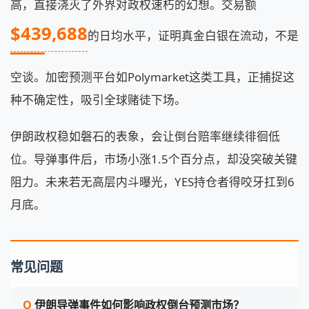
高，直接浇灭了外界对政权速朽的幻想。交易额
$439,688
的日均水平，证明真金白银在流动，不是
空谈。加密预测平台如Polymarket这类工具，正捕捉这
种不确定性，吸引全球赌徒下场。
伊朗政权稳如磐石的表象，会让倒台赔率继续徘徊低
位。导弹事件后，市场小涨1.5个百分点，却没突破关键
阻力。未来若无高层内斗曝光，YES持仓者得咬牙扛到6
月底。
常见问题
伊朗导弹事件如何影响政权倒台预测市场？