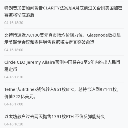
特朗普加密顾问警告CLARITY法案须4月底前过关否则美国加密
赛道将彻底落后
04-16 18:30
比特币逼近78,100美元真市场均价阻力位，Glassnode数据显
示美联储会议和零售销售数据将决定其突破命运
04-16 18:00
Circle CEO Jeremy Allaire预测中国将在3至5年内推出人民币
稳定币
04-16 17:30
Tether从Bitfinex钱包转入951枚BTC，总持仓达到97141枚，
价值722亿美元。
04-16 17:00
以太坊散户过去两天抛售1791枚ETH 不信反弹能持久
04-16 16:30