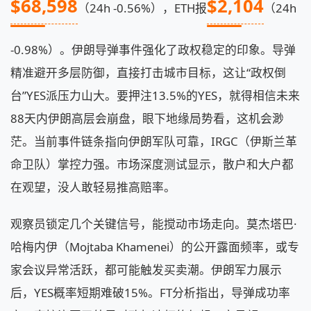
$68,598
$2,104
（24h -0.56%），ETH报
（24h
-0.98%）。伊朗导弹事件强化了政权稳定的印象。导弹
精准避开多层防御，直接打击城市目标，这让“政权倒
台”YES派压力山大。要押注13.5%的YES，就得相信未来
88天内伊朗高层会崩盘，眼下地缘局势看，这机会渺
茫。当前事件链条指向伊朗军队可靠，IRGC（伊斯兰革
命卫队）掌控力强。市场深度测试显示，散户和大户都
在观望，没人敢轻易推高赔率。
观察员锁定几个关键信号，能搅动市场走向。莫杰塔巴·
哈梅内伊（Mojtaba Khamenei）的公开露面频率，或专
家会议异常活跃，都可能触发买卖潮。伊朗军力展示
后，YES概率短期难破15%。FT分析指出，导弹成功率