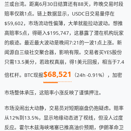
兰或台湾。距离6月30日结算还有88天，昨晚交易时段
赔率仅跳1点。链上数据显示，USDC日交易量停在
$59,602，市场流动性偏薄，大单就能拉动波动。想推
高赔率5点，得砸入$195,747，这暴露了潜在机构玩家
的痕迹。最近最大波动是晚间7:21的一波1点上涨。新
闻源自三级社交聚合器，影响有限。交易者买YES股份
只需13.5美分，若政权真崩，得1美元回报，相当于7.4
$68,521
倍杠杆。BTC现报
（24h -0.91%），加密
市场整体承压，这赔率小涨反映了谨慎押注。
市场没闹出大动静，交易员对短期崩盘仍抱疑虑。赔率
从12%到13.5%，显示地缘动态进了视线，但没人过度
反应。霍尔木兹海峡堵塞已推高油价预期，伊朗革命卫