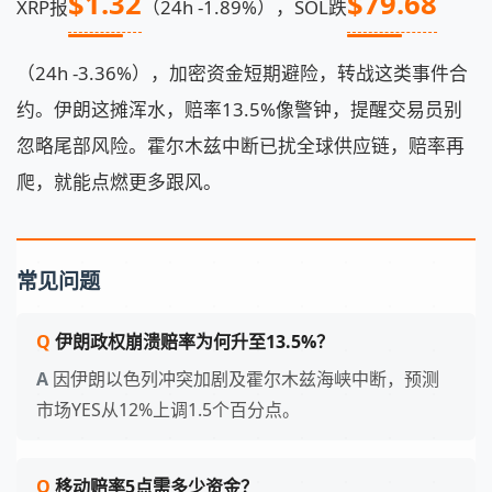
$1.32
$79.68
XRP报
（24h -1.89%），SOL跌
（24h -3.36%），加密资金短期避险，转战这类事件合
约。伊朗这摊浑水，赔率13.5%像警钟，提醒交易员别
忽略尾部风险。霍尔木兹中断已扰全球供应链，赔率再
爬，就能点燃更多跟风。
常见问题
伊朗政权崩溃赔率为何升至13.5%？
因伊朗以色列冲突加剧及霍尔木兹海峡中断，预测
市场YES从12%上调1.5个百分点。
移动赔率5点需多少资金？