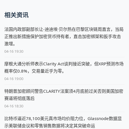
相关资讯
法国内政部副部长让-迪迪埃·贝尔热在巴黎区块链周直言，当局
正推出新措施保护加密货币持有者，直击加密绑架和扳手攻击
激增。
04-16 19:30
摩根大通分析师表示Clarity Act谈判接近突破，但XRP预测市场
概率仅0.8%，交易量近乎为零。
04-16 19:00
特朗普加密顾问警告CLARITY法案须4月底前过关否则美国加密
赛道将彻底落后
04-16 18:30
比特币逼近78,100美元真市场均价阻力位，Glassnode数据显
示美联储会议和零售销售数据将决定其突破命运