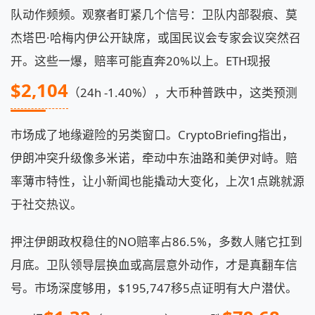
队动作频频。观察者盯紧几个信号：卫队内部裂痕、莫
杰塔巴·哈梅内伊公开缺席，或国民议会专家会议突然召
开。这些一爆，赔率可能直奔20%以上。ETH现报
$2,104
（24h -1.40%），大币种普跌中，这类预测
市场成了地缘避险的另类窗口。CryptoBriefing指出，
伊朗冲突升级像多米诺，牵动中东油路和美伊对峙。赔
率薄市特性，让小新闻也能撬动大变化，上次1点跳就源
于社交热议。
押注伊朗政权稳住的NO赔率占86.5%，多数人赌它扛到
月底。卫队领导层换血或高层意外动作，才是真翻车信
号。市场深度够用，$195,747移5点证明有大户潜伏。