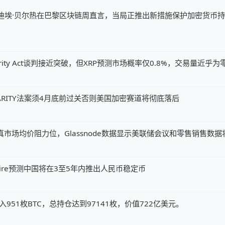
迪埃·贝尔热在巴黎区块链周直言，当局正推出新措施保护加密货币
ity Act谈判接近突破，但XRP预测市场概率仅0.8%，交易量近乎为
ARITY法案须4月底前过关否则美国加密赛道将彻底落后
元真市场均价阻力位，Glassnode数据显示美联储会议和零售销售数
my Allaire预测中国将在3至5年内推出人民币稳定币
x钱包转入951枚BTC，总持仓达到97141枚，价值722亿美元。