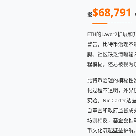
$68,791
报
（
ETH的Layer2扩
警告，比特币治理不
腿。社区缺乏清晰输入机
程模糊，还易被视为
比特币治理的模糊性暴
化过程不透明，外界
实验。Nic Cart
自审查和政府监督成
坊则相反，基金会推动
币文化筑起壁垒护航