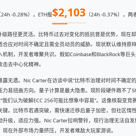
$2,103
24h -0.28%），ETH报
（24h -0.37%）
展和升级路径更灵活。比特币过去对变化的抵抗曾是优势，现在却成软肋
适合应对时间不确定且需全员动员的威胁。现状默认维持原
制，开发者难聚共识。假如Coinbase和BlackRock等
攻击去中心化精神。
露无遗。Nic Carter在访谈中说“比特币治理对时间不确定
压力易扭曲方向。量子计算是最大隐患。现阶段硬件跑不了Sh
er透露“我们认为破解ECC 256可能比想象中容易”。这像核裂
关键。比特币若遇突破，需快速迁移后量子加密，但社区惰
升级，适应力强。Nic Carter拉响警铃，现行治理无法自
，现在外部市场力量挤压，开发者难敌大玩家游说。