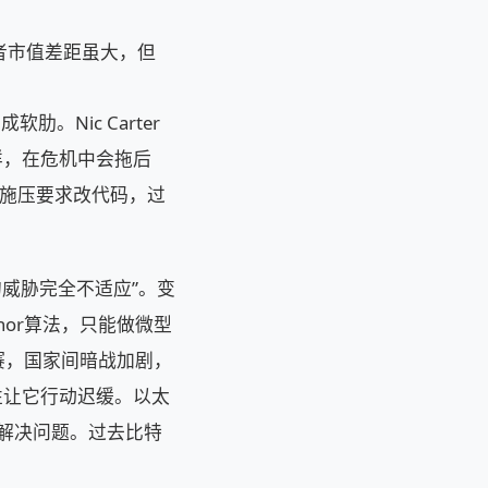
，两者市值差距虽大，但
。Nic Carter
样，在危机中会拖后
巨头施压要求改代码，过
的威胁完全不适应”。变
or算法，只能做微型
变竞赛，国家间暗战加剧，
性让它行动迟缓。以太
发解决问题。过去比特