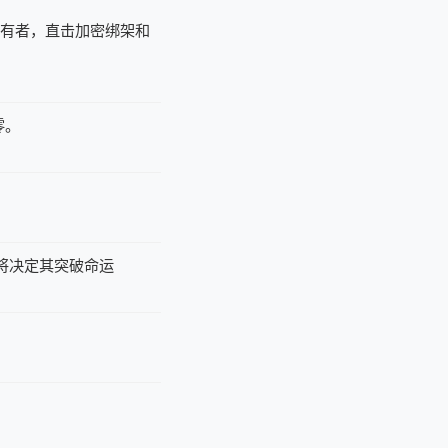
持有者，直击加密绑架和
零。
据将决定其突破命运