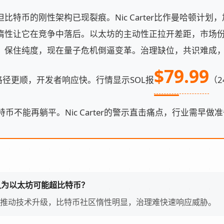
比特币的刚性架构已现裂痕。Nic Carter比作曼哈顿计划
惰性让它在竞争中落后。以太坊的主动性正拉开差距，市场份
保住纯度，现在量子危机倒逼变革。治理缺位，共识难成，外部如
$79.99
路径更顺，开发者响应快。行情显示SOL报
（2
比特币不能再躺平。Nic Carter的警示直击痛点，行业需早做
r为何认为以太坊可能超比特币？
推动技术升级，比特币社区惰性明显，治理难快速响应威胁。