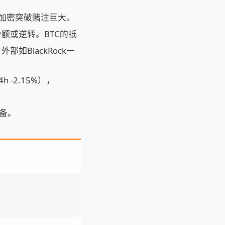
，加密突破赌注巨大。
额或逆转。BTC的抵
BlackRock一
4h -2.15%），
准备。