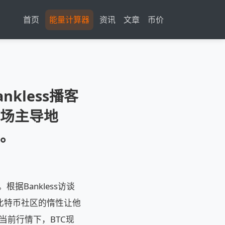
首页
能量计算器
资讯
文章
币价
Bankless播客
场主导地
。
据Bankless访谈
。比特币社区的惰性让他
当前行情下，BTC现