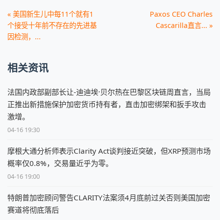
« 美国新生儿中每11个就有1
Paxos CEO Charles
个接受十年前不存在的先进基
Cascarilla直言... »
因检测，...
相关资讯
法国内政部副部长让-迪迪埃·贝尔热在巴黎区块链周直言，当局
正推出新措施保护加密货币持有者，直击加密绑架和扳手攻击
激增。
04-16 19:30
摩根大通分析师表示Clarity Act谈判接近突破，但XRP预测市场
概率仅0.8%，交易量近乎为零。
04-16 19:00
特朗普加密顾问警告CLARITY法案须4月底前过关否则美国加密
赛道将彻底落后