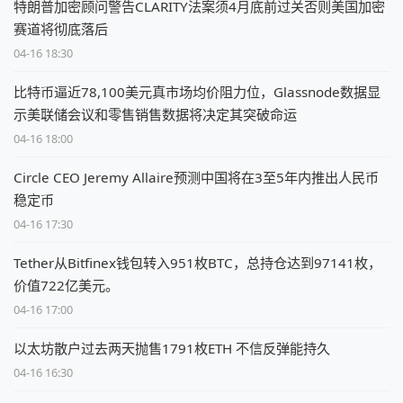
特朗普加密顾问警告CLARITY法案须4月底前过关否则美国加密
赛道将彻底落后
04-16 18:30
比特币逼近78,100美元真市场均价阻力位，Glassnode数据显
示美联储会议和零售销售数据将决定其突破命运
04-16 18:00
Circle CEO Jeremy Allaire预测中国将在3至5年内推出人民币
稳定币
04-16 17:30
Tether从Bitfinex钱包转入951枚BTC，总持仓达到97141枚，
价值722亿美元。
04-16 17:00
以太坊散户过去两天抛售1791枚ETH 不信反弹能持久
04-16 16:30