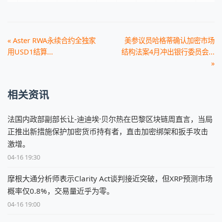
« Aster RWA永续合约全独家
美参议员哈格蒂确认加密市场
用USD1结算...
结构法案4月冲出银行委员会...
»
相关资讯
法国内政部副部长让-迪迪埃·贝尔热在巴黎区块链周直言，当局
正推出新措施保护加密货币持有者，直击加密绑架和扳手攻击
激增。
04-16 19:30
摩根大通分析师表示Clarity Act谈判接近突破，但XRP预测市场
概率仅0.8%，交易量近乎为零。
04-16 19:00