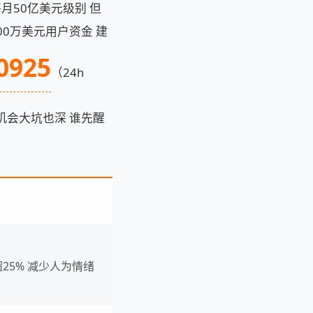
月50亿美元级别 但
00万美元用户资金 建
0925
（24h
 机会大坑也深 谁先醒
超25% 减少人为情绪