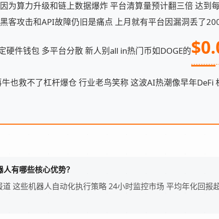
发年 因为算力升级和链上数据爆炸 平台清算量预计翻三倍 达到每
 黑客攻击和API故障仍旧是痛点 上月就有平台因漏洞丢了20
$0.
硬件钱包 多平台分散 新人别all in热门币如DOGE的
法再牛也救不了杠杆爆仓 行业老鸟笑称 这波AI热潮像早年DeFi
机器人有哪些核心优势？
to报道 这些机器人自动化执行策略 24小时监控市场 平均年化回报