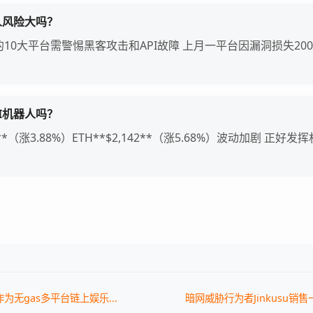
人风险大吗？
列出的10大平台需警惕黑客攻击和API故障 上月一平台因漏洞损失20
I机器人吗？
51**（涨3.88%）ETH**$2,142**（涨5.68%）波动加剧 正
in作为无gas多平台链上娱乐...
暗网威胁行为者Jinkusu销