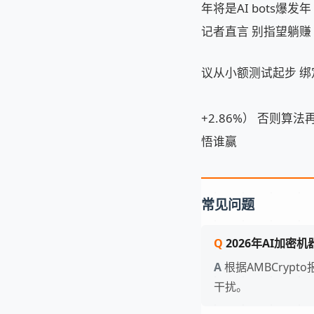
年将是AI bots爆
记者直言 别指望躺赚
议从小额测试起步 绑定
+2.86%） 否则算
悟谁赢
常见问题
2026年AI加密
根据AMBCryp
干扰。