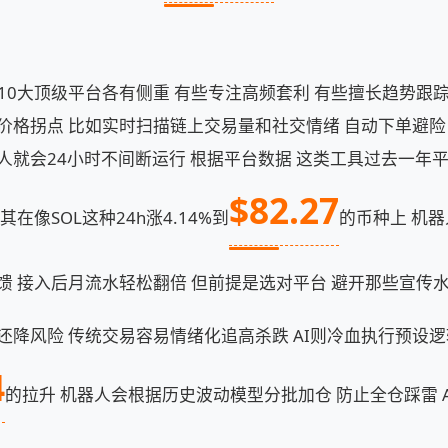
的这10大顶级平台各有侧重 有些专注高频套利 有些擅长趋势跟踪
价格拐点 比如实时扫描链上交易量和社交情绪 自动下单避险
人就会24小时不间断运行 根据平台数据 这类工具过去一年
$82.27
其在像SOL这种24h涨4.14%到
的币种上 机器
馈 接入后月流水轻松翻倍 但前提是选对平台 避开那些宣传水
降风险 传统交易容易情绪化追高杀跌 AI则冷血执行预设逻辑 
4
的拉升 机器人会根据历史波动模型分批加仓 防止全仓踩雷 AMB