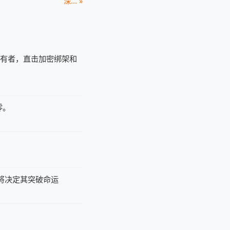
深... »
持有者，直击加密绑架和
零。
据将决定其突破命运