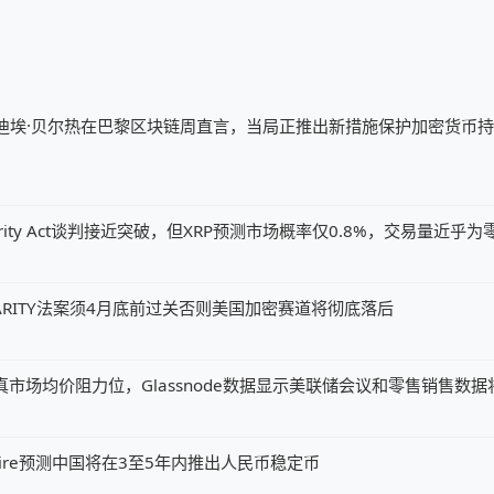
迪埃·贝尔热在巴黎区块链周直言，当局正推出新措施保护加密货币
ity Act谈判接近突破，但XRP预测市场概率仅0.8%，交易量近乎为
ARITY法案须4月底前过关否则美国加密赛道将彻底落后
元真市场均价阻力位，Glassnode数据显示美联储会议和零售销售数
my Allaire预测中国将在3至5年内推出人民币稳定币